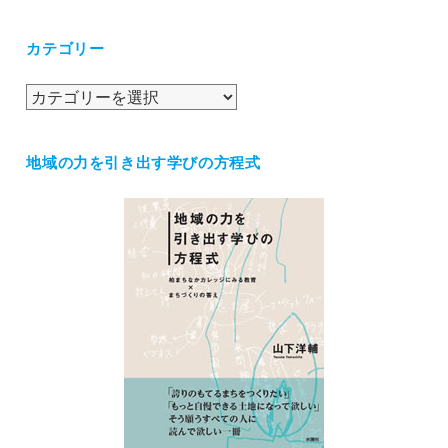
ー
カ
カテゴリー
イ
ブ
カ
テ
ゴ
地域の力を引き出す学びの方程式
リ
ー