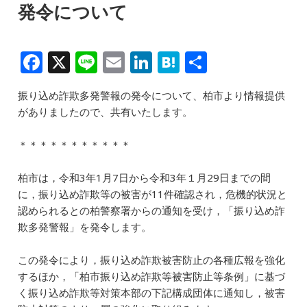
発令について
F
X
Li
E
Li
H
共
a
n
m
n
at
有
振り込め詐欺多発警報の発令について、柏市より情報提供
c
e
ai
k
e
がありましたので、共有いたします。
e
l
e
n
b
dI
a
＊＊＊＊＊＊＊＊＊＊＊
o
n
柏市は，令和3年1月7日から令和3年１月29日までの間
o
に，振り込め詐欺等の被害が11件確認され，危機的状況と
k
認められるとの柏警察署からの通知を受け，「振り込め詐
欺多発警報」を発令します。
この発令により，振り込め詐欺被害防止の各種広報を強化
するほか，「柏市振り込め詐欺等被害防止等条例」に基づ
く振り込め詐欺等対策本部の下記構成団体に通知し，被害