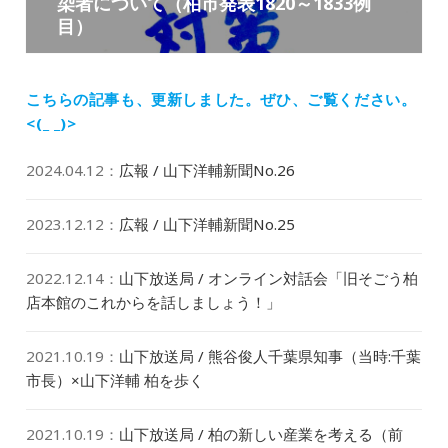
染者について（柏市発表1820～1833例
の
ン
目）
投
稿:
こちらの記事も、更新しました。
ぜひ、ご覧ください。
<(_ _)>
2024.04.12
：
広報 / 山下洋輔新聞No.26
2023.12.12
：
広報 / 山下洋輔新聞No.25
2022.12.14
：
山下放送局 / オンライン対話会「旧そごう柏
店本館のこれからを話しましょう！」
2021.10.19
：
山下放送局 / 熊谷俊人千葉県知事（当時:千葉
市長）×山下洋輔 柏を歩く
2021.10.19
：
山下放送局 / 柏の新しい産業を考える（前