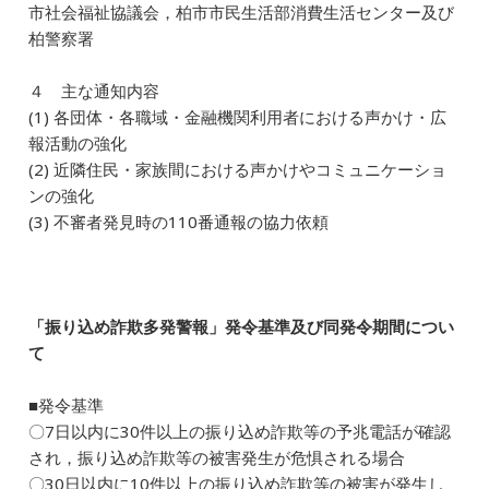
市社会福祉協議会，柏市市民生活部消費生活センター及び
柏警察署
４ 主な通知内容
(1) 各団体・各職域・金融機関利用者における声かけ・広
報活動の強化
(2) 近隣住民・家族間における声かけやコミュニケーショ
ンの強化
(3) 不審者発見時の110番通報の協力依頼
「振り込め詐欺多発警報」発令基準及び同発令期間につい
て
■発令基準
〇7日以内に30件以上の振り込め詐欺等の予兆電話が確認
され，振り込め詐欺等の被害発生が危惧される場合
〇30日以内に10件以上の振り込め詐欺等の被害が発生し