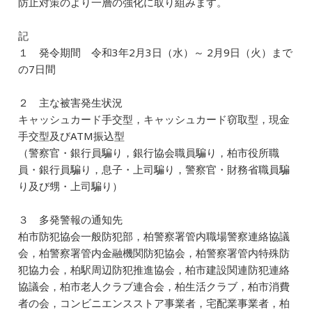
防止対策のより一層の強化に取り組みます。
記
１ 発令期間 令和3年2月3日（水）～ 2月9日（火）まで
の7日間
２ 主な被害発生状況
キャッシュカード手交型，キャッシュカード窃取型，現金
手交型及びATM振込型
（警察官・銀行員騙り，銀行協会職員騙り，柏市役所職
員・銀行員騙り，息子・上司騙り，警察官・財務省職員騙
り及び甥・上司騙り）
３ 多発警報の通知先
柏市防犯協会一般防犯部，柏警察署管内職場警察連絡協議
会，柏警察署管内金融機関防犯協会，柏警察署管内特殊防
犯協力会，柏駅周辺防犯推進協会，柏市建設関連防犯連絡
協議会，柏市老人クラブ連合会，柏生活クラブ，柏市消費
者の会，コンビニエンスストア事業者，宅配業事業者，柏