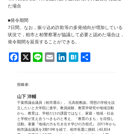
た場合
■発令期間
7日間。なお，振り込め詐欺等の多発傾向が増加している
状況で，柏市と柏警察署が協議して必要と認めた場合は，
発令期間を延長することができる。
F
X
Li
E
Li
H
共
a
n
m
n
at
有
c
e
ai
k
e
e
l
e
n
投稿者:
b
dI
a
山下 洋輔
o
n
千葉県議会議員（柏市選出）。 元高校教諭。理想の学校を設
立したいと大学院に進学。教員経験、教育学研究や地域活動
o
から、教育は、学校だけの課題ではなく、家庭・地域・社会
と学校が支え合うべきものと考え、「教育のまち」を目指し
k
活動。著書『地域の力を引き出す学びの方程式』 2011年から
柏市議会議員を3期10年を経て、柏市長選に挑戦（43,834