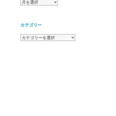
ア
ー
カ
イ
カテゴリー
ブ
カ
テ
ゴ
リ
ー