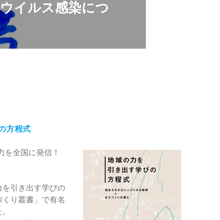
ナウイルス感染につ
の方程式
力を全国に発信！
力を引き出す学びの
づくり叢書」で有名
た。