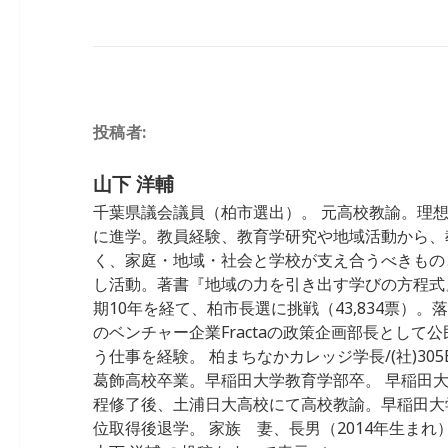
c
e
ai
k
e
e
l
e
n
b
dI
a
o
n
投稿者:
o
k
山下 洋輔
千葉県議会議員（柏市選出）。 元高校教諭。理
に進学。教員経験、教育学研究や地域活動から、
く、家庭・地域・社会と学校が支え合うべきもの
し活動。著書『地域の力を引き出す学びの方程式』 
期10年を経て、柏市長選に挑戦（43,834票）
のベンチャー企業Fractaの政策企画部長として
う仕事を経験。 柏まちなかカレッジ学長/(社)305Ba
葛飾高校卒業。早稲田大学教育学部卒。 早稲田
程修了後、土浦日大高校にて高校教諭。早稲田大
位取得後退学。 家族 妻、長男（2014年生まれ）