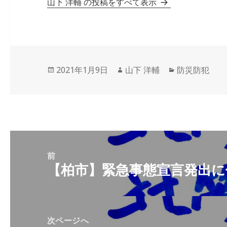
山下 洋輔 の投稿をすべて表示
投
作
カ
2021年1月9日
山下 洋輔
防災防犯
稿
成
テ
日:
者
ゴ
リ
ー
投
稿
前
【柏市】緊急事態宣言発出に
前
ナ
の
ビ
投
ゲ
稿:
ー
次ページへ