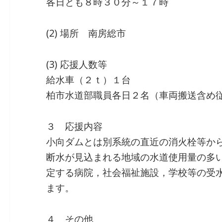
各日とも８時３０分～１７時
(2) 場所 南房総市
(3) 応援人数等
給水車（２ｔ）１台
柏市水道部職員各日２名（車両搬送含め
３ 応援内容
小向ダムとは別系統の直近の消火栓等か
断水が見込まれる地域の水道使用量の多
定する病院，社会福祉施設，学校等の受
ます。
４ その他