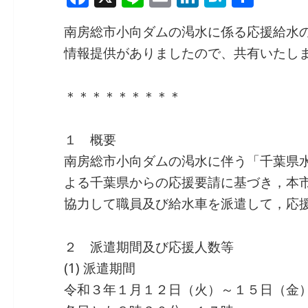
a
n
m
n
at
有
南房総市小向ダムの渇水に係る応援給水
c
e
ai
k
e
情報提供がありましたので、共有いたし
e
l
e
n
b
dI
a
＊＊＊＊＊＊＊＊＊
o
n
o
１ 概要
k
南房総市小向ダムの渇水に伴う「千葉県
よる千葉県からの応援要請に基づき，本
協力して職員及び給水車を派遣して，応
２ 派遣期間及び応援人数等
(1) 派遣期間
令和３年１月１２日（火）～１５日（金