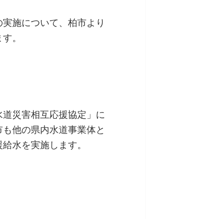
の実施について、柏市より
ます。
水道災害相互応援協定」に
市も他の県内水道事業体と
援給水を実施します。
）