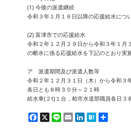
(1) 今後の派遣継続
令和３年１月１６日以降の応援給水につ
(2) 富津市での応援給水
令和２年１２月２９日から令和３年１月
の断水に係る応援給水を下記のとおり実
ア 派遣期間及び派遣人数等
令和２年１２月３１日（木）から令和３
各日とも８時３０分～２１時
給水車(２t)１台，柏市水道部職員各日
F
X
Li
E
Li
H
共
a
n
m
n
at
有