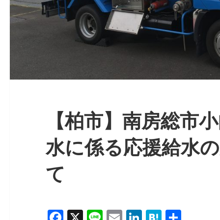
【柏市】南房総市小
水に係る応援給水の
て
F
X
Li
E
Li
H
共