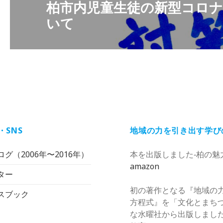
柏市内児童生徒の新型コロ
シ
次
いて
ョ
の
ン
投
稿:
・SNS
地域の力を引き出す学び
グ（2006年〜2016年）
本を出版しました‐柏の魅
amazon
ター
初の著作となる『地域の
スブック
方程式』を「文化とまち
な水曜社から出版しまし