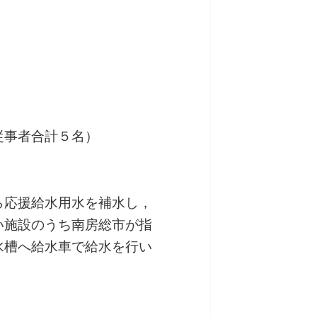
従事者合計５名）
ら応援給水用水を補水し，
い施設のうち南房総市が指
水槽へ給水車で給水を行い