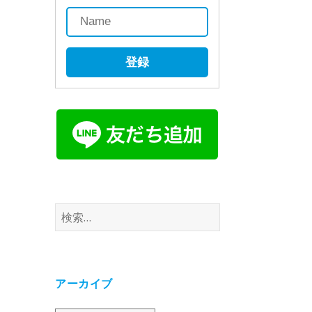
登録
検
索:
アーカイブ