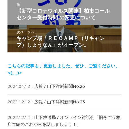
投
ー
前
稿
【新型コロナウイルス関連】柏市コール
前
ナ
センター受付時間 の変更について
の
ビ
投
ゲ
稿:
次ページへ
ー
キャンプ場「ＲＥＣＡＭＰ（リキャン
次
シ
プ）しょうなん」がオープン。
の
ョ
投
ン
稿:
こちらの記事も、更新しました。
ぜひ、ご覧ください。
<(_ _)>
2024.04.12
：
広報 / 山下洋輔新聞No.26
2023.12.12
：
広報 / 山下洋輔新聞No.25
2022.12.14
：
山下放送局 / オンライン対話会「旧そごう柏
店本館のこれからを話しましょう！」