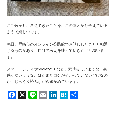
ここ数ヶ月、考えてきたことを、この本と語り合えている
ようで嬉しいです。
先日、尼崎市のオンライン公民館でお話ししたことと相通
じるものがあり、自分の考えを練っていきたいと思いま
す。
スマートシティやSociety5.0など、素晴らしいような、実
感がないような、はたまた自分が分かっていないだけなの
か、じっくり読みながら確かめています。
F
X
Li
E
Li
H
共
a
n
m
n
at
有
c
e
ai
k
e