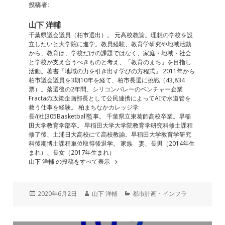
e
l
e
n
投稿者:
b
dI
a
山下 洋輔
o
n
千葉県議会議員（柏市選出）。 元高校教諭。理想の学校を設
立したいと大学院に進学。教員経験、教育学研究や地域活動
o
から、教育は、学校だけの課題ではなく、家庭・地域・社会
と学校が支え合うべきものと考え、「教育のまち」を目指し
k
活動。著書『地域の力を引き出す学びの方程式』 2011年から
柏市議会議員を3期10年を経て、柏市長選に挑戦（43,834
票）。落選後の2年間、シリコンバレーのベンチャー企業
Fractaの政策企画部長として公民連携によってAIで水道管を
救う仕事を経験。 柏まちなかカレッジ学
長/(社)305Basketball監事。 千葉県立東葛飾高校卒業。早稲
田大学教育学部卒。 早稲田大学大学院教育学研究科修士課程
修了後、土浦日大高校にて高校教諭。早稲田大学教育学研究
科後期博士課程単位取得後退学。 家族 妻、長男（2014年生
まれ）、長女（2017年生まれ）
山下 洋輔 の投稿をすべて表示
投
作
カ
2020年6月2日
山下 洋輔
都市計画・インフラ
稿
成
テ
日:
者
ゴ
リ