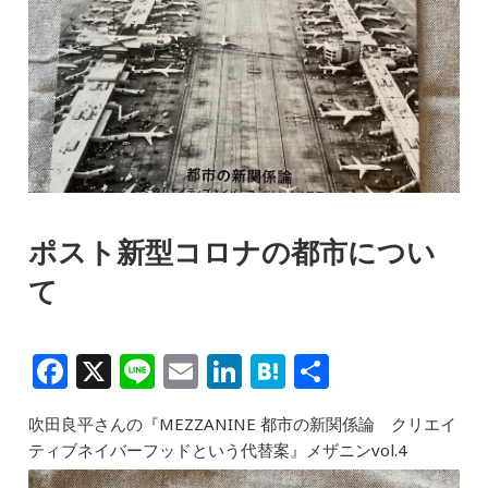
ポスト新型コロナの都市につい
て
F
X
Li
E
Li
H
共
a
n
m
n
at
有
吹田良平さんの『MEZZANINE 都市の新関係論 クリエイ
c
e
ai
k
e
ティブネイバーフッドという代替案』メザニンvol.4
e
l
e
n