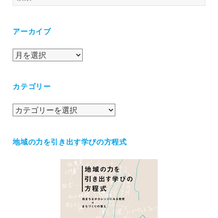
索:
アーカイブ
ア
ー
カ
カテゴリー
イ
ブ
カ
テ
ゴ
地域の力を引き出す学びの方程式
リ
ー