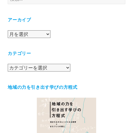
索:
アーカイブ
ア
ー
カ
カテゴリー
イ
ブ
カ
テ
ゴ
地域の力を引き出す学びの方程式
リ
ー