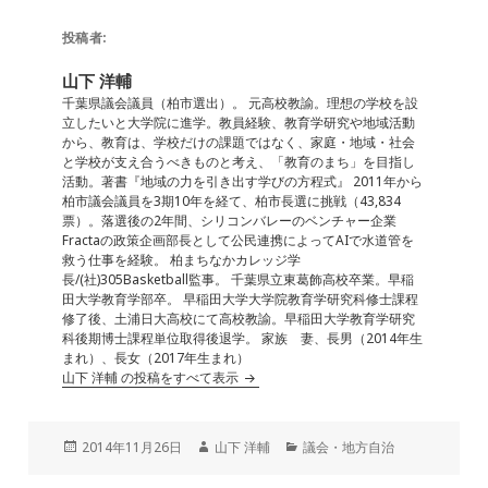
c
e
ai
k
e
e
l
e
n
投稿者:
b
dI
a
山下 洋輔
o
n
千葉県議会議員（柏市選出）。 元高校教諭。理想の学校を設
立したいと大学院に進学。教員経験、教育学研究や地域活動
o
から、教育は、学校だけの課題ではなく、家庭・地域・社会
と学校が支え合うべきものと考え、「教育のまち」を目指し
k
活動。著書『地域の力を引き出す学びの方程式』 2011年から
柏市議会議員を3期10年を経て、柏市長選に挑戦（43,834
票）。落選後の2年間、シリコンバレーのベンチャー企業
Fractaの政策企画部長として公民連携によってAIで水道管を
救う仕事を経験。 柏まちなかカレッジ学
長/(社)305Basketball監事。 千葉県立東葛飾高校卒業。早稲
田大学教育学部卒。 早稲田大学大学院教育学研究科修士課程
修了後、土浦日大高校にて高校教諭。早稲田大学教育学研究
科後期博士課程単位取得後退学。 家族 妻、長男（2014年生
まれ）、長女（2017年生まれ）
山下 洋輔 の投稿をすべて表示
投
作
カ
2014年11月26日
山下 洋輔
議会・地方自治
稿
成
テ
日:
者
ゴ