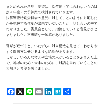
まとめられた意見・要望は、次年度（間に合わないものは
次々年度）の予算案で検討されていきます。
決算審査特別委員会の意見に対して、どのように対応した
かを把握する体制が出来ていないことが、話し合いの中で
わかりました。委員会として、指摘していくと意見がまと
まりました。不思議な一体感がありました。
選挙が近づくと、いたずらに対立構造を見せて、わかりや
すく敵味方に分けるような議論があります。
しかし、いろんな考えや立場の人がいることをふまえた上
で、地域のため・未来のために、対話を重ねていくことの
大切さと希望を感じました。
F
X
Li
E
Li
H
共
a
n
m
n
at
有