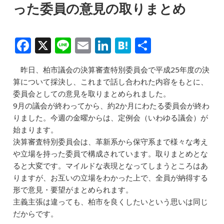
った委員の意見の取りまとめ
F
X
Li
E
Li
H
共
a
n
m
n
at
有
昨日、柏市議会の決算審査特別委員会で平成25年度の決
c
e
ai
k
e
算について採決し、これまで話し合われた内容をもとに、
e
l
e
n
委員会としての意見を取りまとめられました。
b
dI
a
9月の議会が終わってから、約2か月にわたる委員会が終わ
りました。今週の金曜からは、定例会（いわゆる議会）が
o
n
始まります。
o
決算審査特別委員会は、革新系から保守系まで様々な考え
k
や立場を持った委員で構成されています。取りまとめとな
ると大変です。マイルドな表現となってしまうところはあ
りますが、お互いの立場をわかった上で、全員が納得する
形で意見・要望がまとめられます。
主義主張は違っても、柏市を良くしたいという思いは同じ
だからです。