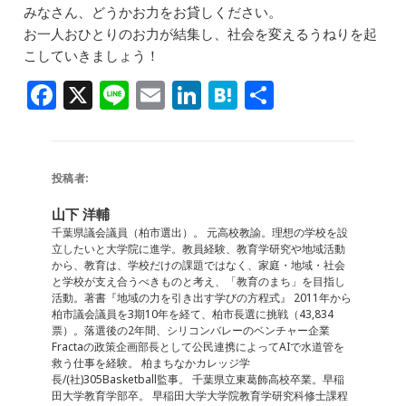
b
dI
a
みなさん、どうかお力をお貸しください。
お一人おひとりのお力が結集し、社会を変えるうねりを起
o
n
こしていきましょう！
o
F
X
Li
E
Li
H
共
k
a
n
m
n
at
有
c
e
ai
k
e
e
l
e
n
投稿者:
b
dI
a
山下 洋輔
o
n
千葉県議会議員（柏市選出）。 元高校教諭。理想の学校を設
立したいと大学院に進学。教員経験、教育学研究や地域活動
o
から、教育は、学校だけの課題ではなく、家庭・地域・社会
と学校が支え合うべきものと考え、「教育のまち」を目指し
k
活動。著書『地域の力を引き出す学びの方程式』 2011年から
柏市議会議員を3期10年を経て、柏市長選に挑戦（43,834
票）。落選後の2年間、シリコンバレーのベンチャー企業
Fractaの政策企画部長として公民連携によってAIで水道管を
救う仕事を経験。 柏まちなかカレッジ学
長/(社)305Basketball監事。 千葉県立東葛飾高校卒業。早稲
田大学教育学部卒。 早稲田大学大学院教育学研究科修士課程