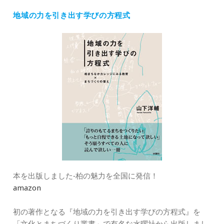
ゴ
地域の力を引き出す学びの方程式
リ
ー
本を出版しました‐柏の魅力を全国に発信！
amazon
初の著作となる『地域の力を引き出す学びの方程式』を
「文化とまちづくり叢書」で有名な水曜社から出版しまし