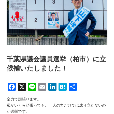
千葉県議会議員選挙（柏市）に立
候補いたしました！
F
X
Li
E
Li
H
共
a
n
m
n
at
有
全力で頑張ります。
c
e
ai
k
e
私がいくら頑張っても、一人の力だけでは成り立たないの
e
l
e
n
が選挙です。