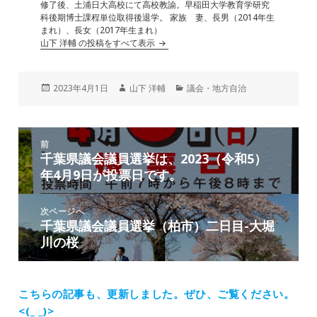
修了後、土浦日大高校にて高校教諭。早稲田大学教育学研究
科後期博士課程単位取得後退学。 家族 妻、長男（2014年生
まれ）、長女（2017年生まれ）
山下 洋輔 の投稿をすべて表示
投
作
カ
2023年4月1日
山下 洋輔
議会・地方自治
稿
成
テ
日:
者
ゴ
リ
投
ー
前
稿
千葉県議会議員選挙は、2023（令和5）
前
ナ
年4月9日が投票日です。
の
ビ
投
ゲ
稿:
次ページへ
ー
千葉県議会議員選挙（柏市）二日目-大堀
次
シ
川の桜
の
ョ
投
ン
稿:
こちらの記事も、更新しました。
ぜひ、ご覧ください。
<(_ _)>