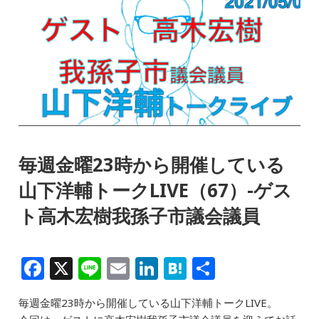
毎週金曜23時から開催している
山下洋輔トークLIVE（67）-ゲス
ト高木宏樹我孫子市議会議員
F
X
Li
E
Li
H
共
a
n
m
n
at
有
毎週金曜23時から開催している山下洋輔トークLIVE。
c
e
ai
k
e