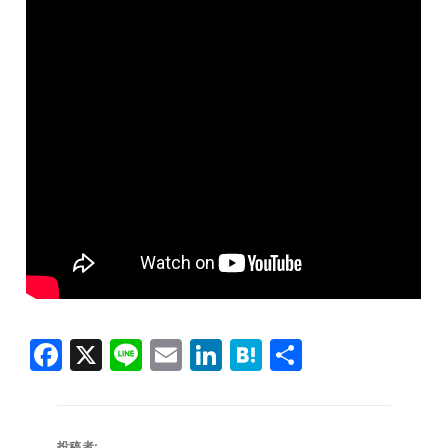
F
X
Li
E
Li
H
共
a
n
m
n
at
有
c
e
ai
k
e
投稿者: