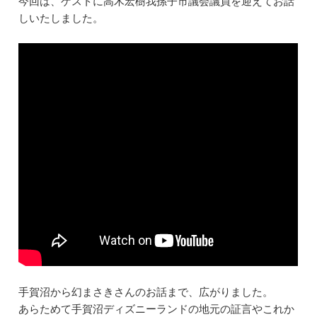
今回は、ゲストに高木宏樹我孫子市議会議員を迎えてお話
e
l
e
n
しいたしました。
b
dI
a
o
n
o
k
手賀沼から幻まさきさんのお話まで、広がりました。
あらためて手賀沼ディズニーランドの地元の証言やこれか