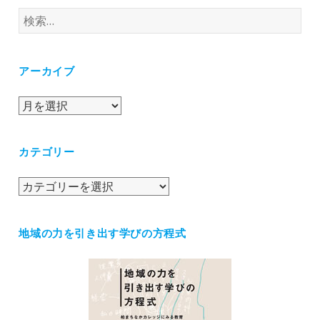
検
索:
アーカイブ
ア
ー
カ
カテゴリー
イ
ブ
カ
テ
ゴ
地域の力を引き出す学びの方程式
リ
ー