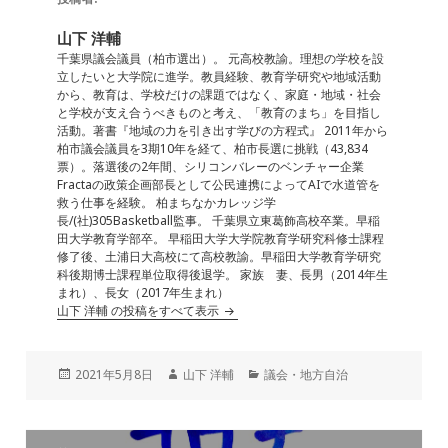
e
l
e
n
b
dI
a
山下 洋輔
o
n
千葉県議会議員（柏市選出）。 元高校教諭。理想の学校を設
立したいと大学院に進学。教員経験、教育学研究や地域活動
o
から、教育は、学校だけの課題ではなく、家庭・地域・社会
と学校が支え合うべきものと考え、「教育のまち」を目指し
k
活動。著書『地域の力を引き出す学びの方程式』 2011年から
柏市議会議員を3期10年を経て、柏市長選に挑戦（43,834
票）。落選後の2年間、シリコンバレーのベンチャー企業
Fractaの政策企画部長として公民連携によってAIで水道管を
救う仕事を経験。 柏まちなかカレッジ学
長/(社)305Basketball監事。 千葉県立東葛飾高校卒業。早稲
田大学教育学部卒。 早稲田大学大学院教育学研究科修士課程
修了後、土浦日大高校にて高校教諭。早稲田大学教育学研究
科後期博士課程単位取得後退学。 家族 妻、長男（2014年生
まれ）、長女（2017年生まれ）
山下 洋輔 の投稿をすべて表示
投
作
カ
2021年5月8日
山下 洋輔
議会・地方自治
稿
成
テ
日:
者
ゴ
リ
投
ー