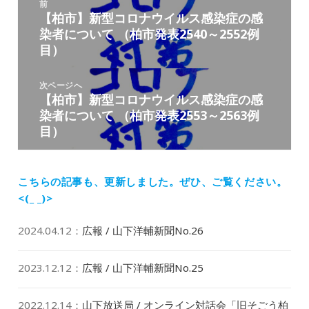
前
稿
【柏市】新型コロナウイルス感染症の感
前
ナ
染者について （柏市発表2540～2552例
の
ビ
目）
投
ゲ
稿:
ー
次ページへ
シ
【柏市】新型コロナウイルス感染症の感
次
ョ
染者について （柏市発表2553～2563例
の
ン
目）
投
稿:
こちらの記事も、更新しました。
ぜひ、ご覧ください。
<(_ _)>
2024.04.12
：
広報 / 山下洋輔新聞No.26
2023.12.12
：
広報 / 山下洋輔新聞No.25
2022.12.14
：
山下放送局 / オンライン対話会「旧そごう柏