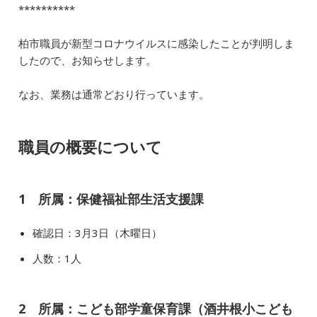
b
dI
a
**********
o
n
柏市職員が新型コロナウイルスに感染したことが判明しま
o
したので、お知らせします。
k
なお、業務は通常どおり行っています。
職員の概要について
1 所属：保健福祉部生活支援課
確認日：3月3日（木曜日）
人数：1人
2 所属：こども部学童保育課（酒井根小こども