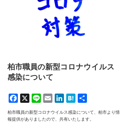
柏市職員の新型コロナウイルス
感染について
F
X
Li
E
Li
H
共
a
n
m
n
at
有
柏市職員の新型コロナウイルス感染について、柏市より情
c
e
ai
k
e
報提供がありましたので、共有いたします。
e
l
e
n