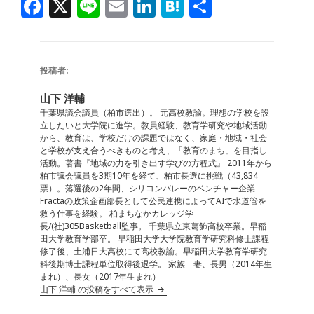
F
X
Li
E
Li
H
共
a
n
m
n
at
有
c
e
ai
k
e
e
l
e
n
投稿者:
b
dI
a
山下 洋輔
o
n
千葉県議会議員（柏市選出）。 元高校教諭。理想の学校を設
立したいと大学院に進学。教員経験、教育学研究や地域活動
o
から、教育は、学校だけの課題ではなく、家庭・地域・社会
と学校が支え合うべきものと考え、「教育のまち」を目指し
k
活動。著書『地域の力を引き出す学びの方程式』 2011年から
柏市議会議員を3期10年を経て、柏市長選に挑戦（43,834
票）。落選後の2年間、シリコンバレーのベンチャー企業
Fractaの政策企画部長として公民連携によってAIで水道管を
救う仕事を経験。 柏まちなかカレッジ学
長/(社)305Basketball監事。 千葉県立東葛飾高校卒業。早稲
田大学教育学部卒。 早稲田大学大学院教育学研究科修士課程
修了後、土浦日大高校にて高校教諭。早稲田大学教育学研究
科後期博士課程単位取得後退学。 家族 妻、長男（2014年生
まれ）、長女（2017年生まれ）
山下 洋輔 の投稿をすべて表示