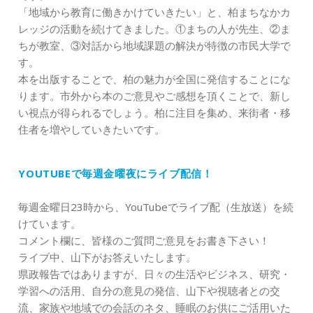
「地域から教育に働きかけていきたい」と、柏まちなかカ
レッジの活動を続けてきました。①まちの人が先生、②ま
ちが教室、③対話から地域課題の解決が特徴の市民大学で
す。
本を出版することで、柏の魅力が全国に発信することにな
ります。市外から本のご意見やご感想を頂くことで、新し
い視点が得られるでしょう。柏に注目を集め、来街者・移
住者を増やしていきたいです。
YOUTUBEで毎週金曜夜にライブ配信！
毎週金曜日23時から、YouTubeでライブ配（生放送）を続
けています。
コメント欄に、皆様のご質問ご意見をお書き下さい！
ライブ中、山下がお答えいたします。
県政報告ではありますが、日々の生活やビジネス、研究・
学習への活用、自分の意見の発信、山下や視聴者との交
流、家族や地域での会話のネタ、睡眠のお供にご活用いた