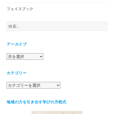
フェイスブック
検
索:
アーカイブ
ア
ー
カ
カテゴリー
イ
ブ
カ
テ
ゴ
地域の力を引き出す学びの方程式
リ
ー