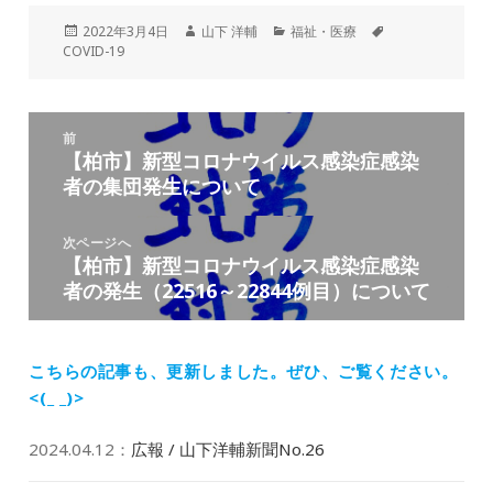
投
作
カ
タ
2022年3月4日
山下 洋輔
福祉・医療
稿
成
テ
グ
COVID-19
日:
者
ゴ
リ
ー
投
前
稿
【柏市】新型コロナウイルス感染症感染
前
ナ
者の集団発生について
の
ビ
投
ゲ
稿:
次ページへ
ー
【柏市】新型コロナウイルス感染症感染
次
シ
者の発生（22516～22844例目）について
の
ョ
投
ン
稿:
こちらの記事も、更新しました。
ぜひ、ご覧ください。
<(_ _)>
2024.04.12
：
広報 / 山下洋輔新聞No.26