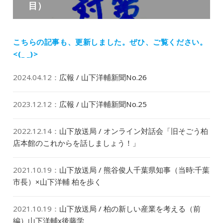
ョ
目）
投
ン
稿:
こちらの記事も、更新しました。
ぜひ、ご覧ください。
<(_ _)>
2024.04.12
：
広報 / 山下洋輔新聞No.26
2023.12.12
：
広報 / 山下洋輔新聞No.25
2022.12.14
：
山下放送局 / オンライン対話会「旧そごう柏
店本館のこれからを話しましょう！」
2021.10.19
：
山下放送局 / 熊谷俊人千葉県知事（当時:千葉
市長）×山下洋輔 柏を歩く
2021.10.19
：
山下放送局 / 柏の新しい産業を考える（前
編）山下洋輔x後藤学