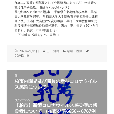
Fractaの政策企画部長として公民連携によってAIで水道管を
救う仕事を経験。 柏まちなかカレッジ学
長/(社)305Basketball監事。 千葉県立東葛飾高校卒業。早稲
田大学教育学部卒。 早稲田大学大学院教育学研究科修士課程
修了後、土浦日大高校にて高校教諭。早稲田大学教育学研究
科後期博士課程単位取得後退学。 家族 妻、長男（2014年生
まれ）、長女（2017年生まれ）
山下 洋輔 の投稿をすべて表示
投
作
カ
タ
2021年9月1日
山下 洋輔
福祉・医療
稿
成
テ
グ
COVID-19
日:
者
ゴ
リ
ー
投
前
稿
柏市内園児及び職員の新型コロナウイル
前
ナ
ス感染について
の
ビ
投
ゲ
稿:
次ページへ
ー
【柏市】新型コロナウイルス感染症の感
次
シ
染者について （柏市発表6656～6767例
の