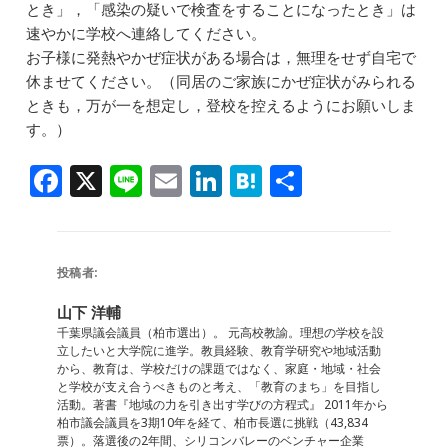
とき」，
「感染の疑いで検査をすることになったとき」は
速やかに学校へ連
絡してください。
お子様に発熱やかぜ症状がある場合は，無理をせず自宅で
休ませて
ください。（同居のご家族にかぜ症状がみられる
ときも，
万が一を想定し，登校を控えるようにお願いしま
す。）
F
X
Li
E
Li
H
共
a
n
m
n
at
有
c
e
ai
k
e
e
l
e
n
投稿者:
b
dI
a
山下 洋輔
o
n
千葉県議会議員（柏市選出）。 元高校教諭。理想の学校を設
立したいと大学院に進学。教員経験、教育学研究や地域活動
o
から、教育は、学校だけの課題ではなく、家庭・地域・社会
と学校が支え合うべきものと考え、「教育のまち」を目指し
k
活動。著書『地域の力を引き出す学びの方程式』 2011年から
柏市議会議員を3期10年を経て、柏市長選に挑戦（43,834
票）。落選後の2年間、シリコンバレーのベンチャー企業