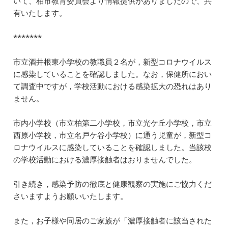
いて、柏市教育委員会より情報提供がありましたので、共
e
l
e
n
有いたします。
b
dI
a
*******
o
n
o
市立酒井根東小学校の教職員２名が，新型コロナウイルス
k
に感染し
ていることを確認しました。なお，保健所におい
て調査中ですが，
学校活動における感染拡大の恐れはあり
ません。
市内小学校（市立柏第二小学校，市立光ケ丘小学校，市立
西原小学
校，市立名戸ケ谷小学校）に通う児童が，新型コ
ロナウイルスに感
染していることを確認しました。当該校
の学校活動における濃厚接
触者はおりませんでした。
引き続き，感染予防の徹底と健康観察の実施にご協力くだ
さいます
ようお願いいたします。
また，お子様や同居のご家族が「濃厚接触者に該当された