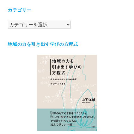
カ
カテゴリー
イ
ブ
カ
テ
ゴ
地域の力を引き出す学びの方程式
リ
ー