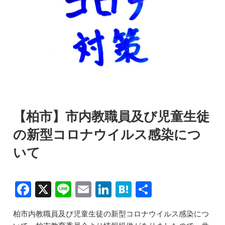
【柏市】市内教職員及び児童生徒
の新型コロナウイルス感染につ
いて
F
X
Li
E
Li
H
共
a
n
m
n
at
有
柏市内教職員及び児童生徒の新型コロナウイルス感染につ
c
e
ai
k
e