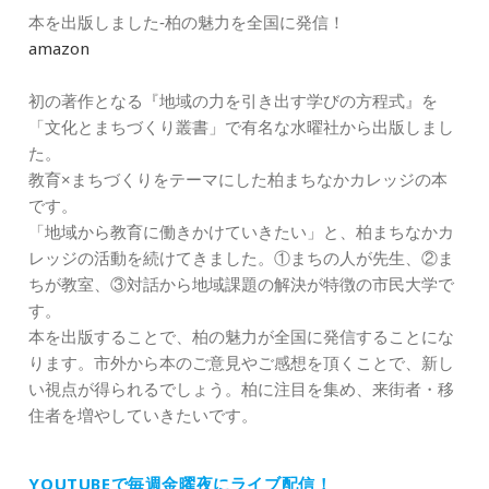
本を出版しました‐柏の魅力を全国に発信！
amazon
初の著作となる『地域の力を引き出す学びの方程式』を
「文化とまちづくり叢書」で有名な水曜社から出版しまし
た。
教育×まちづくりをテーマにした柏まちなかカレッジの本
です。
「地域から教育に働きかけていきたい」と、柏まちなかカ
レッジの活動を続けてきました。①まちの人が先生、②ま
ちが教室、③対話から地域課題の解決が特徴の市民大学で
す。
本を出版することで、柏の魅力が全国に発信することにな
ります。市外から本のご意見やご感想を頂くことで、新し
い視点が得られるでしょう。柏に注目を集め、来街者・移
住者を増やしていきたいです。
YOUTUBEで毎週金曜夜にライブ配信！