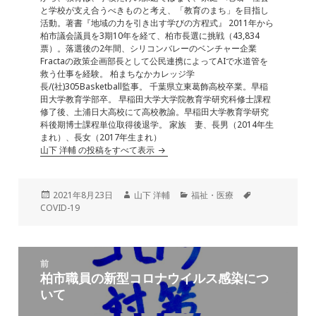
o
と学校が支え合うべきものと考え、「教育のまち」を目指し
k
活動。著書『地域の力を引き出す学びの方程式』 2011年から
柏市議会議員を3期10年を経て、柏市長選に挑戦（43,834
票）。落選後の2年間、シリコンバレーのベンチャー企業
Fractaの政策企画部長として公民連携によってAIで水道管を
救う仕事を経験。 柏まちなかカレッジ学
長/(社)305Basketball監事。 千葉県立東葛飾高校卒業。早稲
田大学教育学部卒。 早稲田大学大学院教育学研究科修士課程
修了後、土浦日大高校にて高校教諭。早稲田大学教育学研究
科後期博士課程単位取得後退学。 家族 妻、長男（2014年生
まれ）、長女（2017年生まれ）
山下 洋輔 の投稿をすべて表示
投
作
カ
タ
2021年8月23日
山下 洋輔
福祉・医療
稿
成
テ
グ
COVID-19
日:
者
ゴ
リ
ー
投
前
稿
柏市職員の新型コロナウイルス感染につ
前
ナ
いて
の
ビ
投