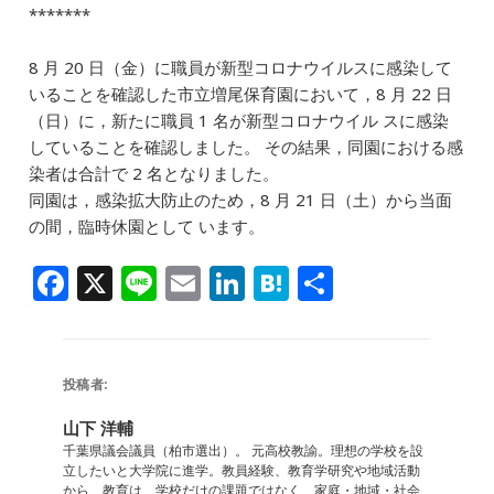
b
dI
a
*******
o
n
8 月 20 日（金）に職員が新型コロナウイルスに感染して
o
いることを確認した市立増尾保育園において，8 月 22 日
k
（日）に，新たに職員 1 名が新型コロナウイル スに感染
していることを確認しました。 その結果，同園における感
染者は合計で 2 名となりました。
同園は，感染拡大防止のため，8 月 21 日（土）から当面
の間，臨時休園として います。
F
X
Li
E
Li
H
共
a
n
m
n
at
有
c
e
ai
k
e
e
l
e
n
投稿者:
b
dI
a
山下 洋輔
o
n
千葉県議会議員（柏市選出）。 元高校教諭。理想の学校を設
立したいと大学院に進学。教員経験、教育学研究や地域活動
から、教育は、学校だけの課題ではなく、家庭・地域・社会