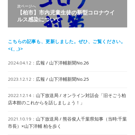
ゲ
稿:
次ページへ
ー
【柏市】市内児童生徒の新型コロナウイ
次
シ
ルス感染について
の
ョ
投
ン
稿:
こちらの記事も、更新しました。
ぜひ、ご覧ください。
<(_ _)>
2024.04.12
：
広報 / 山下洋輔新聞No.26
2023.12.12
：
広報 / 山下洋輔新聞No.25
2022.12.14
：
山下放送局 / オンライン対話会「旧そごう柏
店本館のこれからを話しましょう！」
2021.10.19
：
山下放送局 / 熊谷俊人千葉県知事（当時:千葉
市長）×山下洋輔 柏を歩く