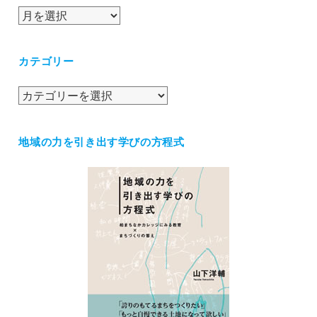
ア
ー
カ
カテゴリー
イ
ブ
カ
テ
ゴ
地域の力を引き出す学びの方程式
リ
ー