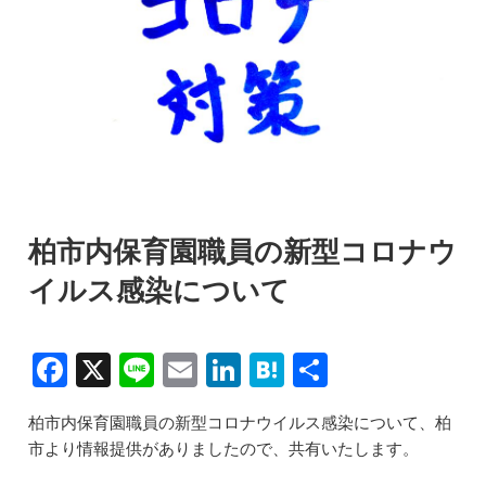
柏市内保育園職員の新型コロナウ
イルス感染について
F
X
Li
E
Li
H
共
a
n
m
n
at
有
柏市内保育園職員の新型コロナウイルス感染について、柏
c
e
ai
k
e
市より情報提供がありましたので、共有いたします。
e
l
e
n