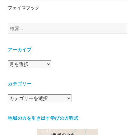
フェイスブック
検
索:
アーカイブ
ア
ー
カ
カテゴリー
イ
ブ
カ
テ
ゴ
地域の力を引き出す学びの方程式
リ
ー