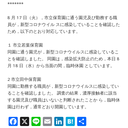
b
dI
a
*******
o
n
8 月 17 日（火），市立保育園に通う園児及び勤務する職
o
員が，新型コロナウイル スに感染していることを確認した
k
ため，以下のとおり対応しています。
１ 市立若葉保育園
同園に通う園児が，新型コロナウイルスに感染しているこ
とを確認しました。 同園は，感染拡大防止のため，本日 8
月 18 日（水）から当面の間，臨時休園 としています。
2 市立田中保育園
同園に勤務する職員が，新型コロナウイルスに感染してい
ることを確認しまし た。 調査の結果，濃厚接触者に該当
する園児及び職員はいないと判断されたことか ら，臨時休
園は行わず，通常どおり開園しています。
F
X
Li
E
Li
H
共