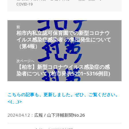
稿
成
テ
グ
COVID-19
日:
者
ゴ
リ
ー
投
前
稿
柏市内私立認可保育園での新型コロナウ
前
ナ
イルス感染症感染者 の集団発生について
の
ビ
（第4報）
投
ゲ
稿:
ー
次ページへ
シ
【柏市】新型コロナウイルス感染症の感
次
ョ
染者について (柏市発表5201~5316例目)
の
ン
投
稿:
こちらの記事も、更新しました。
ぜひ、ご覧ください。
<(_ _)>
2024.04.12
：
広報 / 山下洋輔新聞No.26