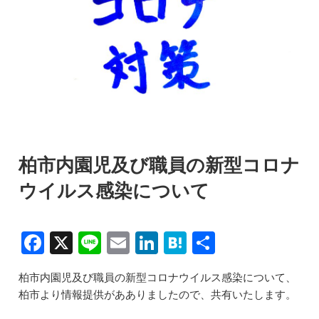
柏市内園児及び職員の新型コロナ
ウイルス感染について
F
X
Li
E
Li
H
共
a
n
m
n
at
有
柏市内園児及び職員の新型コロナウイルス感染について、
c
e
ai
k
e
柏市より情報提供があありましたので、共有いたします。
e
l
e
n