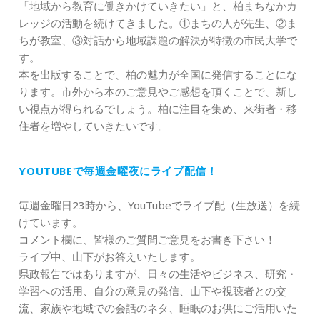
「地域から教育に働きかけていきたい」と、柏まちなかカ
レッジの活動を続けてきました。①まちの人が先生、②ま
ちが教室、③対話から地域課題の解決が特徴の市民大学で
す。
本を出版することで、柏の魅力が全国に発信することにな
ります。市外から本のご意見やご感想を頂くことで、新し
い視点が得られるでしょう。柏に注目を集め、来街者・移
住者を増やしていきたいです。
YOUTUBEで毎週金曜夜にライブ配信！
毎週金曜日23時から、YouTubeでライブ配（生放送）を続
けています。
コメント欄に、皆様のご質問ご意見をお書き下さい！
ライブ中、山下がお答えいたします。
県政報告ではありますが、日々の生活やビジネス、研究・
学習への活用、自分の意見の発信、山下や視聴者との交
流、家族や地域での会話のネタ、睡眠のお供にご活用いた