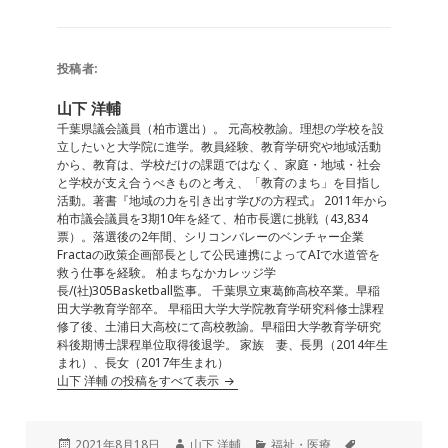
a
n
m
n
at
有
c
e
ai
k
e
e
l
e
n
投稿者:
b
dI
a
山下 洋輔
o
n
千葉県議会議員（柏市選出）。 元高校教諭。理想の学校を設
立したいと大学院に進学。教員経験、教育学研究や地域活動
o
から、教育は、学校だけの課題ではなく、家庭・地域・社会
と学校が支え合うべきものと考え、「教育のまち」を目指し
k
活動。著書『地域の力を引き出す学びの方程式』 2011年から
柏市議会議員を3期10年を経て、柏市長選に挑戦（43,834
票）。落選後の2年間、シリコンバレーのベンチャー企業
Fractaの政策企画部長として公民連携によってAIで水道管を
救う仕事を経験。 柏まちなかカレッジ学
長/(社)305Basketball監事。 千葉県立東葛飾高校卒業。早稲
田大学教育学部卒。 早稲田大学大学院教育学研究科修士課程
修了後、土浦日大高校にて高校教諭。早稲田大学教育学研究
科後期博士課程単位取得後退学。 家族 妻、長男（2014年生
まれ）、長女（2017年生まれ）
山下 洋輔 の投稿をすべて表示
投
作
カ
タ
2021年8月18日
山下 洋輔
福祉・医療