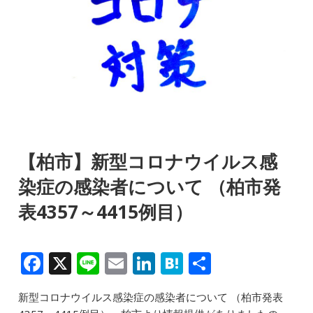
【柏市】新型コロナウイルス感
染症の感染者について （柏市発
表4357～4415例目）
F
X
Li
E
Li
H
共
a
n
m
n
at
有
新型コロナウイルス感染症の感染者について （柏市発表
c
e
ai
k
e