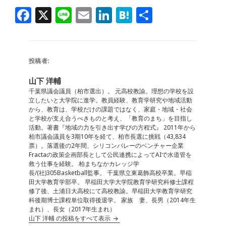
F
X
Li
E
Li
H
共
a
n
m
n
at
有
c
e
ai
k
e
e
l
e
n
投稿者:
b
dI
a
山下 洋輔
o
n
千葉県議会議員（柏市選出）。 元高校教諭。理想の学校を設
立したいと大学院に進学。教員経験、教育学研究や地域活動
o
から、教育は、学校だけの課題ではなく、家庭・地域・社会
と学校が支え合うべきものと考え、「教育のまち」を目指し
k
活動。著書『地域の力を引き出す学びの方程式』 2011年から
柏市議会議員を3期10年を経て、柏市長選に挑戦（43,834
票）。落選後の2年間、シリコンバレーのベンチャー企業
Fractaの政策企画部長として公民連携によってAIで水道管を
救う仕事を経験。 柏まちなかカレッジ学
長/(社)305Basketball監事。 千葉県立東葛飾高校卒業。早稲
田大学教育学部卒。 早稲田大学大学院教育学研究科修士課程
修了後、土浦日大高校にて高校教諭。早稲田大学教育学研究
科後期博士課程単位取得後退学。 家族 妻、長男（2014年生
まれ）、長女（2017年生まれ）
山下 洋輔 の投稿をすべて表示