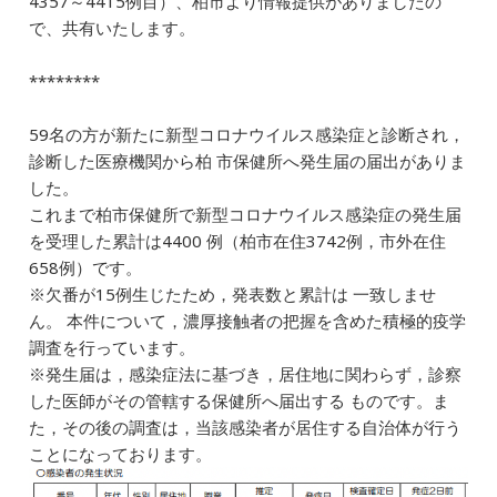
4357～4415例目）、柏市より情報提供がありましたの
e
l
e
n
で、共有いたします。
b
dI
a
********
o
n
o
59名の方が新たに新型コロナウイルス感染症と診断され，
k
診断した医療機関から柏 市保健所へ発生届の届出がありま
した。
これまで柏市保健所で新型コロナウイルス感染症の発生届
を受理した累計は4400 例（柏市在住3742例，市外在住
658例）です。
※欠番が15例生じたため，発表数と累計は 一致しませ
ん。 本件について，濃厚接触者の把握を含めた積極的疫学
調査を行っています。
※発生届は，感染症法に基づき，居住地に関わらず，診察
した医師がその管轄する保健所へ届出する ものです。ま
た，その後の調査は，当該感染者が居住する自治体が行う
ことになっております。