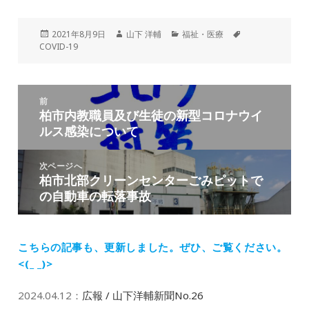
投
作
カ
タ
2021年8月9日
山下 洋輔
福祉・医療
稿
成
テ
グ
COVID-19
日:
者
ゴ
リ
ー
投
前
稿
柏市内教職員及び生徒の新型コロナウイ
前
ナ
ルス感染について
の
ビ
投
ゲ
稿:
次ページへ
ー
柏市北部クリーンセンターごみピットで
次
シ
の自動車の転落事故
の
ョ
投
ン
稿:
こちらの記事も、更新しました。
ぜひ、ご覧ください。
<(_ _)>
2024.04.12
：
広報 / 山下洋輔新聞No.26