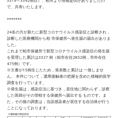
3319～3342例目）、柏市より情報提供がありましたの
e
l
e
n
で、共有いたします。
b
dI
a
*******
o
n
o
24名の方が新たに新型コロナウイルス感染症と診断され，
k
診断した医療機関から柏 市保健所へ発生届の届出がありま
した。
これまで柏市保健所で新型コロナウイルス感染症の発生届
を受理した累計は3327 例（柏市在住2852例，市外在住
475例）です。
※欠番が15例生じたため，発表数と累計は 一致しませ
ん。 本件について，濃厚接触者の把握を含めた積極的疫学
調査を行っています。
※発生届は，感染症法に基づき，居住地に関わらず，診察
した医師がその管轄する保健所へ届出する ものです。ま
た，その後の調査は，当該感染者が居住する自治体が行う
ことになっております。