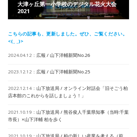
ー
大津ヶ丘第一小学校のデジタル花火大会
次
シ
2021
の
ョ
投
ン
稿:
こちらの記事も、更新しました。
ぜひ、ご覧ください。
<(_ _)>
2024.04.12
：
広報 / 山下洋輔新聞No.26
2023.12.12
：
広報 / 山下洋輔新聞No.25
2022.12.14
：
山下放送局 / オンライン対話会「旧そごう柏
店本館のこれからを話しましょう！」
2021.10.19
：
山下放送局 / 熊谷俊人千葉県知事（当時:千葉
市長）×山下洋輔 柏を歩く
2021.10.19
：
山下放送局 / 柏の新しい産業を考える（前