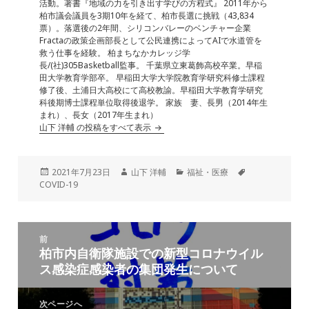
k
活動。著書『地域の力を引き出す学びの方程式』 2011年から
柏市議会議員を3期10年を経て、柏市長選に挑戦（43,834
票）。落選後の2年間、シリコンバレーのベンチャー企業
Fractaの政策企画部長として公民連携によってAIで水道管を
救う仕事を経験。 柏まちなかカレッジ学
長/(社)305Basketball監事。 千葉県立東葛飾高校卒業。早稲
田大学教育学部卒。 早稲田大学大学院教育学研究科修士課程
修了後、土浦日大高校にて高校教諭。早稲田大学教育学研究
科後期博士課程単位取得後退学。 家族 妻、長男（2014年生
まれ）、長女（2017年生まれ）
山下 洋輔 の投稿をすべて表示
投
作
カ
タ
2021年7月23日
山下 洋輔
福祉・医療
稿
成
テ
グ
COVID-19
日:
者
ゴ
リ
ー
投
前
稿
柏市内自衛隊施設での新型コロナウイル
前
ナ
ス感染症感染者の集団発生について
の
ビ
投
ゲ
稿:
次ページへ