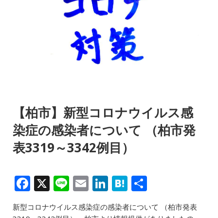
【柏市】新型コロナウイルス感
染症の感染者について （柏市発
表3319～3342例目）
F
X
Li
E
Li
H
共
a
n
m
n
at
有
新型コロナウイルス感染症の感染者について （柏市発表
c
e
ai
k
e