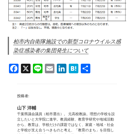
柏市内自衛隊施設での新型コロナウイルス感
染症感染者の集団発生について
F
X
Li
E
Li
H
共
a
n
m
n
at
有
c
e
ai
k
e
e
l
e
n
投稿者:
b
dI
a
山下 洋輔
o
n
千葉県議会議員（柏市選出）。 元高校教諭。理想の学校を設
立したいと大学院に進学。教員経験、教育学研究や地域活動
o
から、教育は、学校だけの課題ではなく、家庭・地域・社会
と学校が支え合うべきものと考え、「教育のまち」を目指し