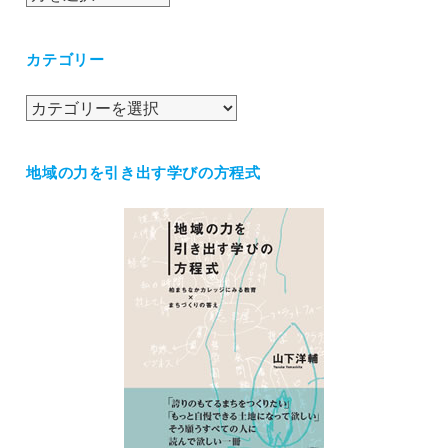
ー
カ
カテゴリー
イ
ブ
カ
テ
ゴ
地域の力を引き出す学びの方程式
リ
ー