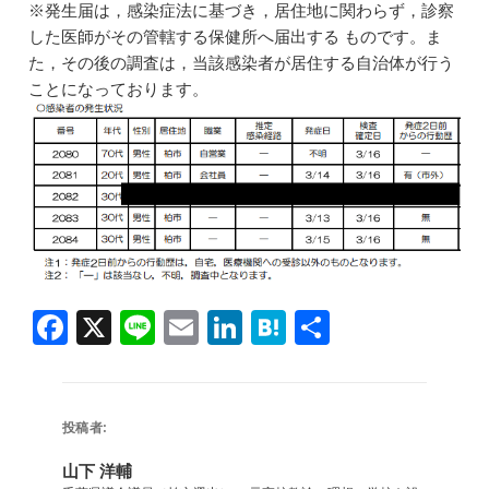
※発生届は，感染症法に基づき，居住地に関わらず，診察
した医師がその管轄する保健所へ届出する ものです。ま
た，その後の調査は，当該感染者が居住する自治体が行う
ことになっております。
F
X
Li
E
Li
H
共
a
n
m
n
at
有
c
e
ai
k
e
e
l
e
n
投稿者:
b
dI
a
山下 洋輔