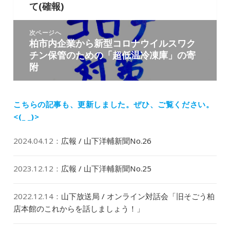
ナ
て(確報)
の
ビ
投
ゲ
稿:
次ページへ
ー
柏市内企業から新型コロナウイルスワク
次
シ
チン保管のための「超低温冷凍庫」の寄
の
ョ
附
投
ン
稿:
こちらの記事も、更新しました。
ぜひ、ご覧ください。
<(_ _)>
2024.04.12
：
広報 / 山下洋輔新聞No.26
2023.12.12
：
広報 / 山下洋輔新聞No.25
2022.12.14
：
山下放送局 / オンライン対話会「旧そごう柏
店本館のこれからを話しましょう！」