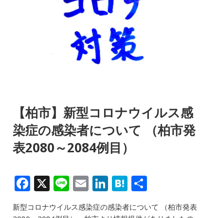
【柏市】新型コロナウイルス感
染症の感染者について （柏市発
表2080～2084例目）
F
X
Li
E
Li
H
共
a
n
m
n
at
有
新型コロナウイルス感染症の感染者について （柏市発表
c
e
ai
k
e