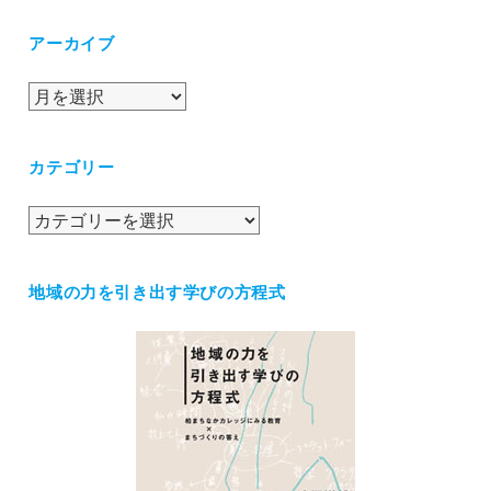
アーカイブ
ア
ー
カ
カテゴリー
イ
ブ
カ
テ
ゴ
地域の力を引き出す学びの方程式
リ
ー