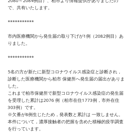
2080～2084例目）、柏市より情報提供がありましたの
e
l
e
n
で、共有いたします。
b
dI
a
***********
o
n
o
市内医療機関から発生届の取り下げが1例（2082例目）あ
k
りました。
***********
5名の方が新たに新型コロナウイルス感染症と診断され，
診断した医療機関から柏市 保健所へ発生届の届出がありま
した。
これまで柏市保健所で新型コロナウイルス感染症の発生届
を受理した累計は2076 例（柏市在住1773例，市外在住
303例）です。
※欠番が8例生じたため，発表数と累計は 一致しません。
本件について，濃厚接触者の把握を含めた積極的疫学調査
を行っています。