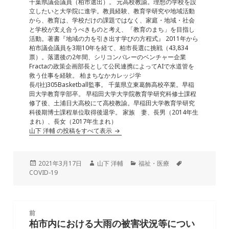
o
n
千葉県議会議員（柏市選出）。 元高校教諭。理想の学校を設
立したいと大学院に進学。教員経験、教育学研究や地域活動
o
から、教育は、学校だけの課題ではなく、家庭・地域・社会
と学校が支え合うべきものと考え、「教育のまち」を目指し
k
活動。著書『地域の力を引き出す学びの方程式』 2011年から
柏市議会議員を3期10年を経て、柏市長選に挑戦（43,834
票）。落選後の2年間、シリコンバレーのベンチャー企業
Fractaの政策企画部長として公民連携によってAIで水道管を
救う仕事を経験。 柏まちなかカレッジ学
長/(社)305Basketball監事。 千葉県立東葛飾高校卒業。早稲
田大学教育学部卒。 早稲田大学大学院教育学研究科修士課程
修了後、土浦日大高校にて高校教諭。早稲田大学教育学研究
科後期博士課程単位取得後退学。 家族 妻、長男（2014年生
まれ）、長女（2017年生まれ）
山下 洋輔 の投稿をすべて表示
投
作
カ
タ
2021年3月17日
山下 洋輔
福祉・医療
稿
成
テ
グ
COVID-19
日:
者
ゴ
リ
ー
投
前
稿
柏市内における大雨の被害状況等につい
前