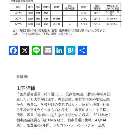
F
X
Li
E
Li
H
共
a
n
m
n
at
有
c
e
ai
k
e
e
l
e
n
投稿者:
b
dI
a
山下 洋輔
o
n
千葉県議会議員（柏市選出）。 元高校教諭。理想の学校を設
立したいと大学院に進学。教員経験、教育学研究や地域活動
o
から、教育は、学校だけの課題ではなく、家庭・地域・社会
と学校が支え合うべきものと考え、「教育のまち」を目指し
k
活動。著書『地域の力を引き出す学びの方程式』 2011年から
柏市議会議員を3期10年を経て、柏市長選に挑戦（43,834
票）。落選後の2年間、シリコンバレーのベンチャー企業