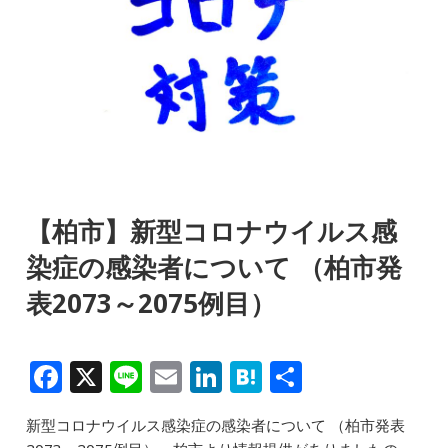
【柏市】新型コロナウイルス感
染症の感染者について （柏市発
表2073～2075例目）
F
X
Li
E
Li
H
共
a
n
m
n
at
有
新型コロナウイルス感染症の感染者について （柏市発表
c
e
ai
k
e