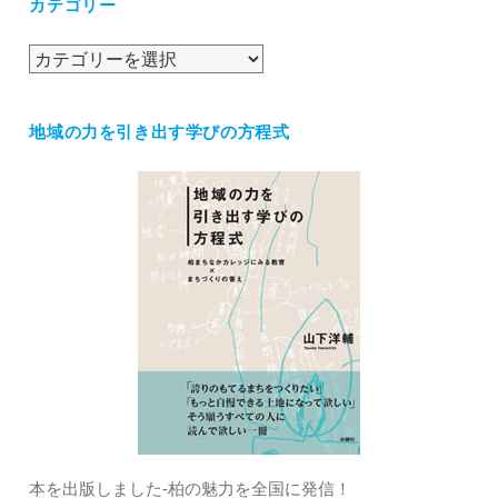
カテゴリー
イ
ブ
カ
テ
ゴ
地域の力を引き出す学びの方程式
リ
ー
本を出版しました‐柏の魅力を全国に発信！