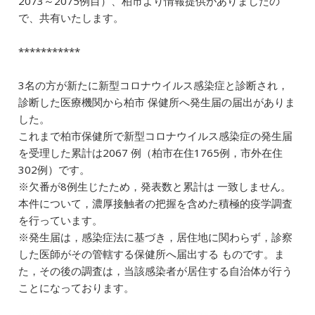
2073～2075例目）、柏市より情報提供がありましたの
e
l
e
n
で、共有いたします。
b
dI
a
***********
o
n
o
3名の方が新たに新型コロナウイルス感染症と診断され，
k
診断した医療機関から柏市 保健所へ発生届の届出がありま
した。
これまで柏市保健所で新型コロナウイルス感染症の発生届
を受理した累計は2067 例（柏市在住1765例，市外在住
302例）です。
※欠番が8例生じたため，発表数と累計は 一致しません。
本件について，濃厚接触者の把握を含めた積極的疫学調査
を行っています。
※発生届は，感染症法に基づき，居住地に関わらず，診察
した医師がその管轄する保健所へ届出する ものです。ま
た，その後の調査は，当該感染者が居住する自治体が行う
ことになっております。