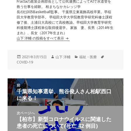
Fractaの政策企画部長として公民連携によってAIで水道管を
救う仕事を経験。 柏まちなかカレッジ学
長/(社)305Basketball監事。 千葉県立東葛飾高校卒業。早稲
田大学教育学部卒。 早稲田大学大学院教育学研究科修士課程
修了後、土浦日大高校にて高校教諭。早稲田大学教育学研究
科後期博士課程単位取得後退学。 家族 妻、長男（2014年生
まれ）、長女（2017年生まれ）
山下 洋輔 の投稿をすべて表示
投
作
カ
タ
2021年3月15日
山下 洋輔
福祉・医療
稿
成
テ
グ
COVID-19
日:
者
ゴ
リ
ー
投
前
稿
千葉県知事選挙、熊谷俊人さん柏駅西口
前
ナ
に来る！
の
ビ
投
ゲ
稿:
次ページへ
ー
【柏市】新型コロナウイルスに関連した
次
シ
患者の死亡について(死亡 42 例目)
の
ョ