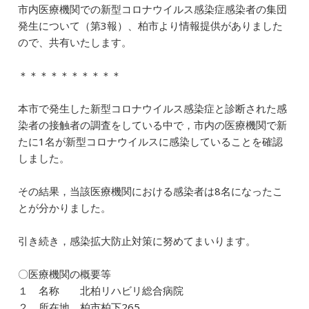
市内医療機関での新型コロナウイルス感染症感染者の集団
c
e
ai
k
e
発生について（第3報）、柏市より情報提供がありました
e
l
e
n
ので、共有いたします。
b
dI
a
＊＊＊＊＊＊＊＊＊＊
o
n
o
本市で発生した新型コロナウイルス感染症と診断された感
k
染者の接触者の調査をしている中で，市内の医療機関で新
たに1名が新型コロナウイルスに感染していることを確認
しました。
その結果，当該医療機関における感染者は8名になったこ
とが分かりました。
引き続き，感染拡大防止対策に努めてまいります。
〇医療機関の概要等
１ 名称 北柏リハビリ総合病院
２ 所在地 柏市柏下265