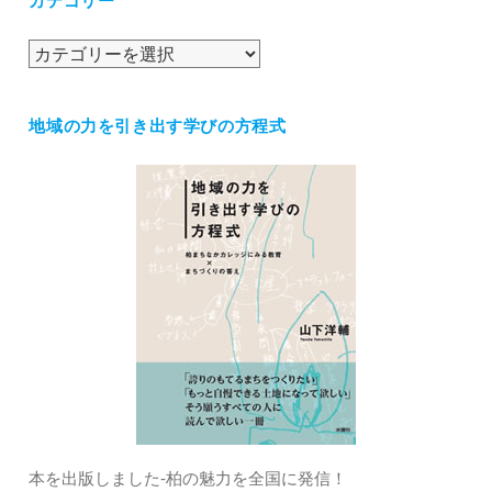
カテゴリー
イ
ブ
カ
テ
ゴ
地域の力を引き出す学びの方程式
リ
ー
本を出版しました‐柏の魅力を全国に発信！