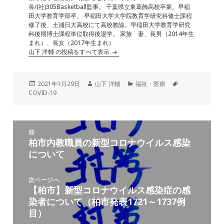
長/(社)305Basketball監事。 千葉県立東葛飾高校卒業。早稲
田大学教育学部卒。 早稲田大学大学院教育学研究科修士課程
修了後、土浦日大高校にて高校教諭。早稲田大学教育学研究
科後期博士課程単位取得後退学。 家族 妻、長男（2014年生
まれ）、長女（2017年生まれ）
山下 洋輔 の投稿をすべて表示
投
作
カ
タ
2021年1月29日
山下 洋輔
福祉・医療
稿
成
テ
グ
COVID-19
日:
者
ゴ
リ
ー
投
前
稿
柏市内教職員の新型コロナウイルス感染
前
ナ
について
の
ビ
投
ゲ
稿:
次ページへ
ー
【柏市】新型コロナウイルス感染症の感
次
シ
染者について（柏市発表1721～1737例
の
ョ
目）
投
ン