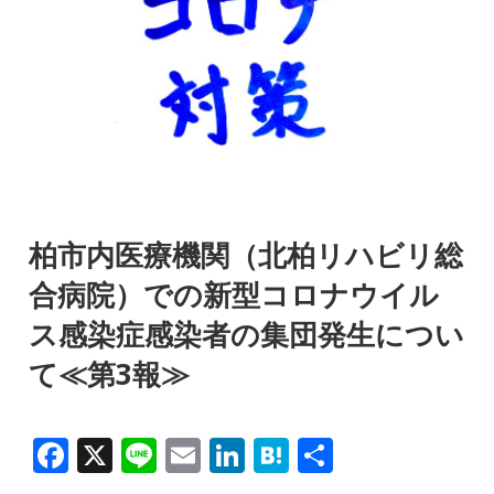
柏市内医療機関（北柏リハビリ総
合病院）での新型コロナウイル
ス感染症感染者の集団発生につい
て≪第3報≫
F
X
Li
E
Li
H
共
a
n
m
n
at
有