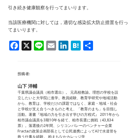
引き続き健康観察を行ってまいります。
当該医療機関に対しては，適切な感染拡大防止措置を行っ
てまいります。
F
X
Li
E
Li
H
共
a
n
m
n
at
有
c
e
ai
k
e
e
l
e
n
投稿者:
b
dI
a
山下 洋輔
o
n
千葉県議会議員（柏市選出）。 元高校教諭。理想の学校を設
立したいと大学院に進学。教員経験、教育学研究や地域活動
o
から、教育は、学校だけの課題ではなく、家庭・地域・社会
と学校が支え合うべきものと考え、「教育のまち」を目指し
k
活動。著書『地域の力を引き出す学びの方程式』 2011年から
柏市議会議員を3期10年を経て、柏市長選に挑戦（43,834
票）。落選後の2年間、シリコンバレーのベンチャー企業
Fractaの政策企画部長として公民連携によってAIで水道管を
救う仕事を経験。 柏まちなかカレッジ学