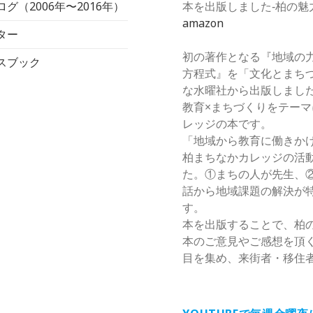
グ（2006年〜2016年）
本を出版しました‐柏の魅
amazon
ター
初の著作となる『地域の
スブック
方程式』を「文化とまち
な水曜社から出版しまし
教育×まちづくりをテー
レッジの本です。
「地域から教育に働きか
柏まちなかカレッジの活
た。①まちの人が先生、
話から地域課題の解決が
す。
本を出版することで、柏
本のご意見やご感想を頂
目を集め、来街者・移住