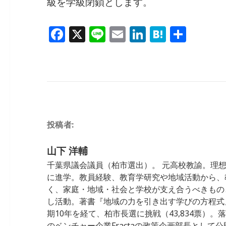
級を学級閉鎖とします。
F
X
Li
E
Li
H
共
a
n
m
n
at
有
c
e
ai
k
e
e
l
e
n
b
dI
a
o
n
投稿者:
o
k
山下 洋輔
千葉県議会議員（柏市選出）。 元高校教諭。理
に進学。教員経験、教育学研究や地域活動から、
く、家庭・地域・社会と学校が支え合うべきもの
し活動。著書『地域の力を引き出す学びの方程式』 
期10年を経て、柏市長選に挑戦（43,834票）
のベンチャー企業Fractaの政策企画部長として