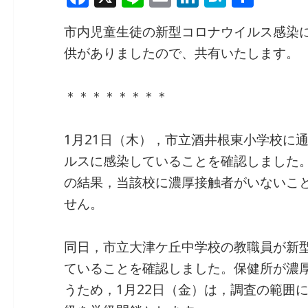
a
n
m
n
at
有
市内児童生徒の新型コロナウイルス感染
c
e
ai
k
e
供がありましたので、共有いたします。
e
l
e
n
b
dI
a
＊＊＊＊＊＊＊＊
o
n
o
1月21日（木），市立酒井根東小学校に
k
ルスに感染していることを確認しました
の結果，当該校に濃厚接触者がいないこ
せん。
同日，市立大津ケ丘中学校の教職員が新
ていることを確認しました。保健所が濃
うため，1月22日（金）は，調査の範囲