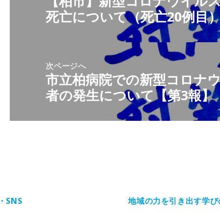
【柏市】新型コロナウイル
ナ
死亡について（死亡20例目
の
ビ
投
ゲ
稿:
ー
シ
次ページへ
市立柏病院での新型コロナ
ョ
次
ン
者の発生について【第3報】
の
投
稿:
・SNS
地域の力を引き出す学び