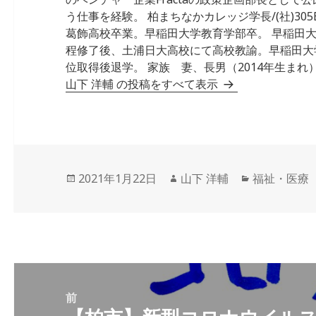
う仕事を経験。 柏まちなかカレッジ学長/(社)305Ba
葛飾高校卒業。早稲田大学教育学部卒。 早稲田
程修了後、土浦日大高校にて高校教諭。早稲田大
位取得後退学。 家族 妻、長男（2014年生まれ）
山下 洋輔 の投稿をすべて表示
投
作
カ
2021年1月22日
山下 洋輔
福祉・医療
稿
成
テ
日:
者
ゴ
リ
ー
投
稿
前
前