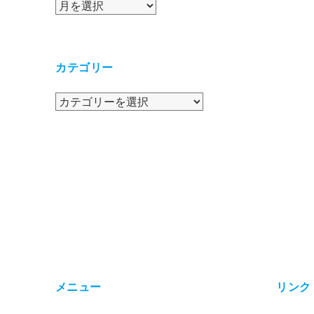
ア
ー
カ
イ
カテゴリー
ブ
カ
テ
ゴ
リ
ー
メニュー
リンク