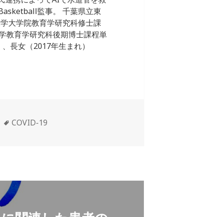
sketball監事。 千葉県立東
大学大学院教育学研究科修士課
学教育学研究科後期博士課程単
、長女（2017年生まれ）
タ
COVID-19
グ