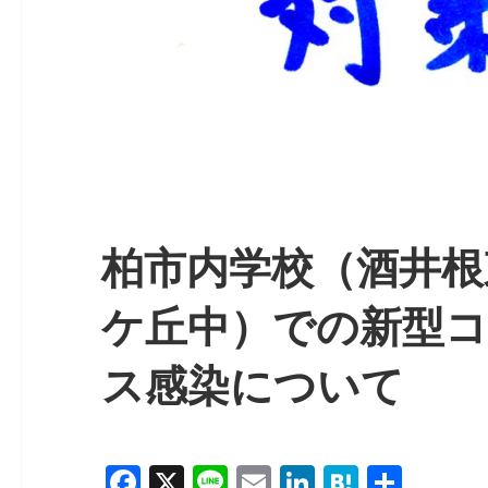
柏市内学校（酒井根
ケ丘中）での新型
ス感染について
F
X
Li
E
Li
H
共