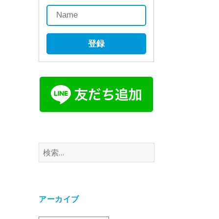
登録
検
索:
アーカイブ