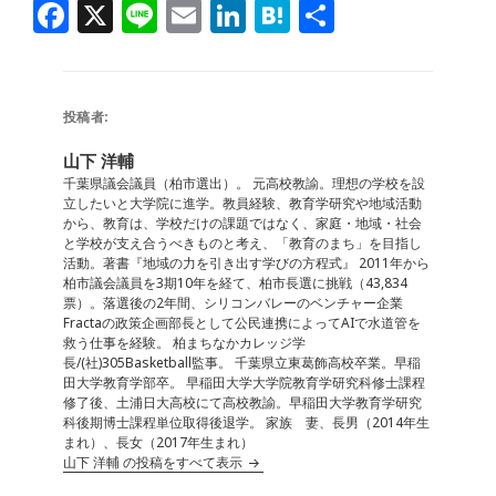
F
X
Li
E
Li
H
共
a
n
m
n
at
有
c
e
ai
k
e
e
l
e
n
投稿者:
b
dI
a
山下 洋輔
o
n
千葉県議会議員（柏市選出）。 元高校教諭。理想の学校を設
立したいと大学院に進学。教員経験、教育学研究や地域活動
o
から、教育は、学校だけの課題ではなく、家庭・地域・社会
と学校が支え合うべきものと考え、「教育のまち」を目指し
k
活動。著書『地域の力を引き出す学びの方程式』 2011年から
柏市議会議員を3期10年を経て、柏市長選に挑戦（43,834
票）。落選後の2年間、シリコンバレーのベンチャー企業
Fractaの政策企画部長として公民連携によってAIで水道管を
救う仕事を経験。 柏まちなかカレッジ学
長/(社)305Basketball監事。 千葉県立東葛飾高校卒業。早稲
田大学教育学部卒。 早稲田大学大学院教育学研究科修士課程
修了後、土浦日大高校にて高校教諭。早稲田大学教育学研究
科後期博士課程単位取得後退学。 家族 妻、長男（2014年生
まれ）、長女（2017年生まれ）
山下 洋輔 の投稿をすべて表示