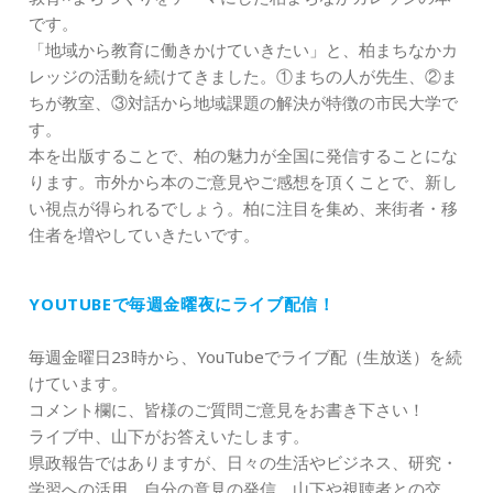
です。
「地域から教育に働きかけていきたい」と、柏まちなかカ
レッジの活動を続けてきました。①まちの人が先生、②ま
ちが教室、③対話から地域課題の解決が特徴の市民大学で
す。
本を出版することで、柏の魅力が全国に発信することにな
ります。市外から本のご意見やご感想を頂くことで、新し
い視点が得られるでしょう。柏に注目を集め、来街者・移
住者を増やしていきたいです。
YOUTUBEで毎週金曜夜にライブ配信！
毎週金曜日23時から、YouTubeでライブ配（生放送）を続
けています。
コメント欄に、皆様のご質問ご意見をお書き下さい！
ライブ中、山下がお答えいたします。
県政報告ではありますが、日々の生活やビジネス、研究・
学習への活用、自分の意見の発信、山下や視聴者との交