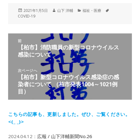
投
作
カ
タ
2021年1月5日
山下 洋輔
福祉・医療
稿
成
テ
グ
COVID-19
日:
者
ゴ
リ
ー
投
前
稿
【柏市】消防職員の新型コロナウイルス
前
ナ
感染について
の
ビ
投
ゲ
稿:
次ページへ
ー
【柏市】新型コロナウイルス感染症の感
次
シ
染者について （柏市発表1004～1021例
の
ョ
目）
投
ン
稿:
こちらの記事も、更新しました。
ぜひ、ご覧ください。
<(_ _)>
2024.04.12
：
広報 / 山下洋輔新聞No.26