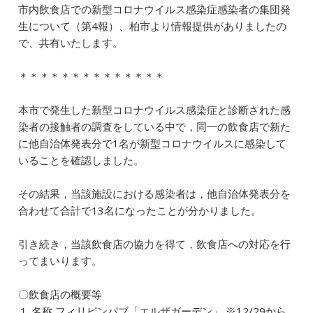
市内飲食店での新型コロナウイルス感染症感染者の集団発
c
e
ai
k
e
生について（第4報）、柏市より情報提供がありましたの
e
l
e
n
で、共有いたします。
b
dI
a
＊＊＊＊＊＊＊＊＊＊＊＊＊＊
o
n
o
本市で発生した新型コロナウイルス感染症と診断された感
k
染者の接触者の調査をしている中で，同一の飲食店で新た
に他自治体発表分で1名が新型コロナウイルスに感染して
いることを確認しました。
その結果，当該施設における感染者は，他自治体発表分を
合わせて合計で13名になったことが分かりました。
引き続き，当該飲食店の協力を得て，飲食店への対応を行
ってまいります。
〇飲食店の概要等
１ 名称 フィリピンパブ「エルザガーデン」 ※12/29から