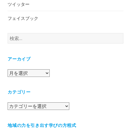
ツイッター
フェイスブック
検
索:
アーカイブ
ア
ー
カ
カテゴリー
イ
ブ
カ
テ
ゴ
地域の力を引き出す学びの方程式
リ