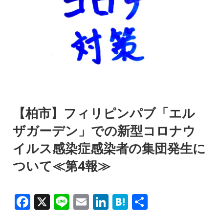
【柏市】フィリピンパブ「エル
ザガーデン」での新型コロナウ
イルス感染症感染者の集団発生に
ついて≪第4報≫
F
X
Li
E
Li
H
共
a
n
m
n
at
有