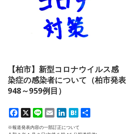
【柏市】新型コロナウイルス感
染症の感染者について（柏市発表
948～959例目）
F
X
Li
E
Li
H
共
a
n
m
n
at
有
※報道発表内容の一部訂正について
c
e
ai
k
e