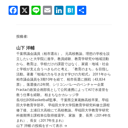
F
X
Li
E
Li
H
共
a
n
m
n
at
有
c
e
ai
k
e
e
l
e
n
投稿者:
b
dI
a
山下 洋輔
o
n
千葉県議会議員（柏市選出）。 元高校教諭。理想の学校を設
立したいと大学院に進学。教員経験、教育学研究や地域活動
o
から、教育は、学校だけの課題ではなく、家庭・地域・社会
と学校が支え合うべきものと考え、「教育のまち」を目指し
k
活動。著書『地域の力を引き出す学びの方程式』 2011年から
柏市議会議員を3期10年を経て、柏市長選に挑戦（43,834
票）。落選後の2年間、シリコンバレーのベンチャー企業
Fractaの政策企画部長として公民連携によってAIで水道管を
救う仕事を経験。 柏まちなかカレッジ学
長/(社)305Basketball監事。 千葉県立東葛飾高校卒業。早稲
田大学教育学部卒。 早稲田大学大学院教育学研究科修士課程
修了後、土浦日大高校にて高校教諭。早稲田大学教育学研究
科後期博士課程単位取得後退学。 家族 妻、長男（2014年生
まれ）、長女（2017年生まれ）
山下 洋輔 の投稿をすべて表示