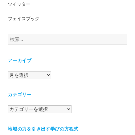
ツイッター
フェイスブック
検
索:
アーカイブ
ア
ー
カ
カテゴリー
イ
ブ
カ
テ
ゴ
地域の力を引き出す学びの方程式
リ