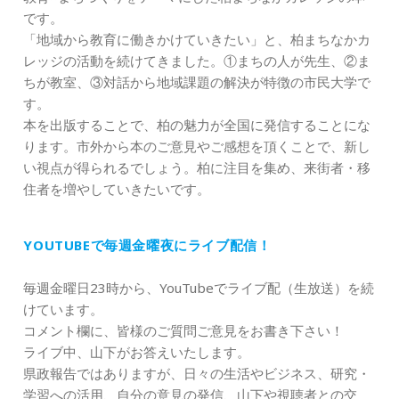
です。
「地域から教育に働きかけていきたい」と、柏まちなかカ
レッジの活動を続けてきました。①まちの人が先生、②ま
ちが教室、③対話から地域課題の解決が特徴の市民大学で
す。
本を出版することで、柏の魅力が全国に発信することにな
ります。市外から本のご意見やご感想を頂くことで、新し
い視点が得られるでしょう。柏に注目を集め、来街者・移
住者を増やしていきたいです。
YOUTUBEで毎週金曜夜にライブ配信！
毎週金曜日23時から、YouTubeでライブ配（生放送）を続
けています。
コメント欄に、皆様のご質問ご意見をお書き下さい！
ライブ中、山下がお答えいたします。
県政報告ではありますが、日々の生活やビジネス、研究・
学習への活用、自分の意見の発信、山下や視聴者との交