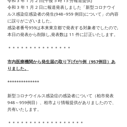
令和 3 年 1 月 2 日(午後 5 時 15 分報道提供)
e
l
e
n
令和 3 年 1 月 2 日に報道発表しました「新型コロナウイ
b
dI
a
ルス感染症感染者の発生(948~959 例目)について」の内容
に誤りがございました。
o
n
感染者番号959は本来東京都で発表する対象者でしたので,
o
本日の発表から削除し,発表数は 11 件に訂正いたします。
k
＊＊＊＊＊＊＊＊＊＊＊＊＊＊＊
市内医療機関から発生届の取り下げが
1
例（
957
例目）あ
りました。
**************
新型コロナウイルス感染症の感染者について（柏市発表
948～959例目）、柏市より情報提供がありましたので、
共有いたします。
＊＊＊＊＊＊＊＊＊＊＊＊＊＊＊＊＊＊