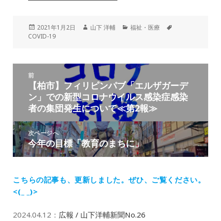
投
作
カ
タ
2021年1月2日
山下 洋輔
福祉・医療
稿
成
テ
グ
COVID-19
日:
者
ゴ
リ
ー
投
前
稿
【柏市】フィリピンパブ「エルザガーデ
前
ナ
ン」での新型コロナウイルス感染症感染
の
ビ
者の集団発生について≪第2報≫
投
ゲ
稿:
ー
次ページへ
シ
今年の目標「教育のまちに」
次
ョ
の
ン
投
稿:
こちらの記事も、更新しました。
ぜひ、ご覧ください。
<(_ _)>
2024.04.12
：
広報 / 山下洋輔新聞No.26