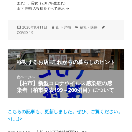
まれ）、長女（2017年生まれ）
山下 洋輔 の投稿をすべて表示
投
作
カ
タ
2020年9月11日
山下 洋輔
福祉・医療
稿
成
テ
グ
COVID-19
日:
者
ゴ
リ
ー
投
前
稿
移動するお店−これからの暮らしのヒント
前
ナ
の
ビ
投
次ページへ
ゲ
【柏市】新型コロナウイルス感染症の感
次
稿:
ー
染者（柏市発表199～200例目）について
の
シ
投
ョ
稿:
ン
こちらの記事も、更新しました。
ぜひ、ご覧ください。
<(_ _)>