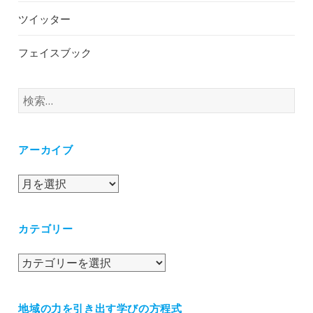
ツイッター
フェイスブック
検
索:
アーカイブ
ア
ー
カ
カテゴリー
イ
ブ
カ
テ
ゴ
地域の力を引き出す学びの方程式
リ