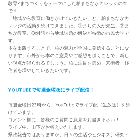
教育×まちづくりをテーマにした柏まちなかカレッジの本
です。
「地域から教育に働きかけていきたい」と、柏まちなかカ
レッジの活動を続けてきました。①まちの人が先生、②ま
ちが教室、③対話から地域課題の解決が特徴の市民大学で
す。
本を出版することで、柏の魅力が全国に発信することにな
ります。市外から本のご意見やご感想を頂くことで、新し
い視点が得られるでしょう。柏に注目を集め、来街者・移
住者を増やしていきたいです。
YOUTUBEで毎週金曜夜にライブ配信！
毎週金曜日23時から、YouTubeでライブ配（生放送）を続
けています。
コメント欄に、皆様のご質問ご意見をお書き下さい！
ライブ中、山下がお答えいたします。
県政報告ではありますが、日々の生活やビジネス、研究・