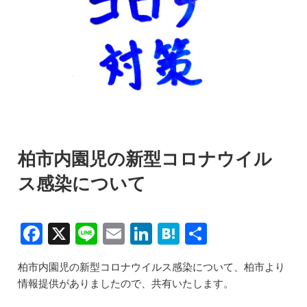
柏市内園児の新型コロナウイル
ス感染について
F
X
Li
E
Li
H
共
a
n
m
n
at
有
柏市内園児の新型コロナウイルス感染について、柏市より
c
e
ai
k
e
情報提供がありましたので、共有いたします。
e
l
e
n