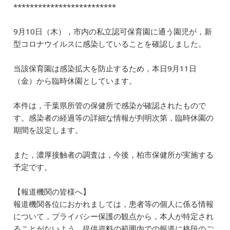
b
dI
a
*************************
o
n
9
月
10日（木
）
，
市
内の私立認可保育園
に
通う園児が，
新
o
型コロナウイルスに感染していることを確認しました。
k
当該
保育園は感染拡大を防止するため
，
本日
9
月
11日
（金
）
から
臨時休園
とし
てい
ます
。
本件は，千葉県所管の保健所で感染が確認されたもので
す。
感染者の経過等の
詳細な情報が判明次第，臨時休園の
期間を設定します。
また，濃厚接触者の調査は，今後，柏市保健所が実施する
予定です。
【報道機関の皆様へ】
報道機関各位におかれましては，患者等の個人に係る情報
について，プライバシー保護の観点から，本
人が特定され
ることがないよう，提供資料の範囲内での報道に格段のご