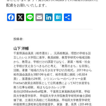
配慮をお願いいたします。
F
X
Li
E
Li
H
共
a
n
m
n
at
有
c
e
ai
k
e
e
l
e
n
投稿者:
b
dI
a
山下 洋輔
o
n
千葉県議会議員（柏市選出）。 元高校教諭。理想の学校を設
立したいと大学院に進学。教員経験、教育学研究や地域活動
o
から、教育は、学校だけの課題ではなく、家庭・地域・社会
と学校が支え合うべきものと考え、「教育のまち」を目指し
k
活動。著書『地域の力を引き出す学びの方程式』 2011年から
柏市議会議員を3期10年を経て、柏市長選に挑戦（43,834
票）。落選後の2年間、シリコンバレーのベンチャー企業
Fractaの政策企画部長として公民連携によってAIで水道管を
救う仕事を経験。 柏まちなかカレッジ学
長/(社)305Basketball監事。 千葉県立東葛飾高校卒業。早稲
田大学教育学部卒。 早稲田大学大学院教育学研究科修士課程
修了後、土浦日大高校にて高校教諭。早稲田大学教育学研究
科後期博士課程単位取得後退学。 家族 妻、長男（2014年生