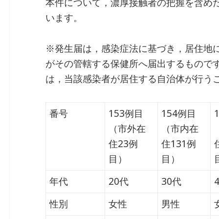
本件について，濃厚接触者の把握を含め
います。
※発生届は，感染症法に基づき，居住地
がその管轄する保健所へ届出するもので
は，当該感染者が居住する自治体が行う
番号
153例目
154例目
（市外在
（市内在
住23例
住131例
目）
目）
年代
20代
30代
性別
女性
男性