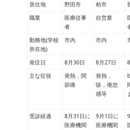
居住地
野田市
柏市
職業
医療従事
自営業
者
勤務地(学校
市内
市内
所在地)
発症日
8月30日
8月27日
主な症状
発熱，関
発熱，
節痛
咳，倦怠
感等
受診経過
8月31日に
9月1日に
医療機関
医療機関