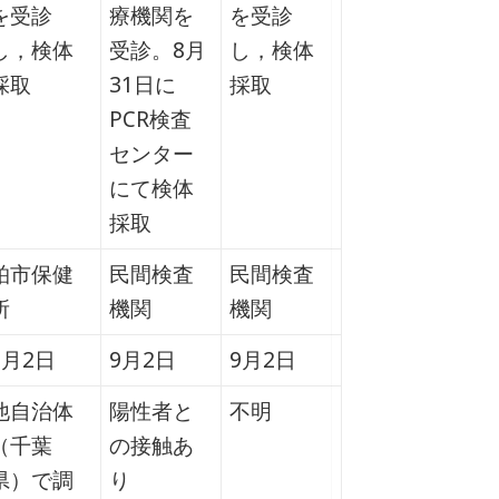
を受診
療機関を
を受診
し，検体
受診。8月
し，検体
採取
31日に
採取
PCR検査
センター
にて検体
採取
柏市保健
民間検査
民間検査
所
機関
機関
9月2日
9月2日
9月2日
他自治体
陽性者と
不明
（千葉
の接触あ
県）で調
り