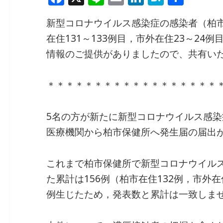
a
n
m
n
at
有
新型コロナウイルス感染症の感染者（柏市発
c
e
ai
k
e
在住131～133例目，市外在住23～24
e
l
e
n
情報のご提供がありましたので、共有い
b
dI
a
o
n
＊＊＊＊＊＊＊＊＊＊＊＊＊＊＊＊＊＊
o
k
5名の方が新たに新型コロナウイルス感
医療機関から柏市保健所へ発生届の届出
これまで柏市保健所で新型コロナウイル
た累計は156例（柏市在住132例，市外在
例生じたため，発表数と累計は一致しま