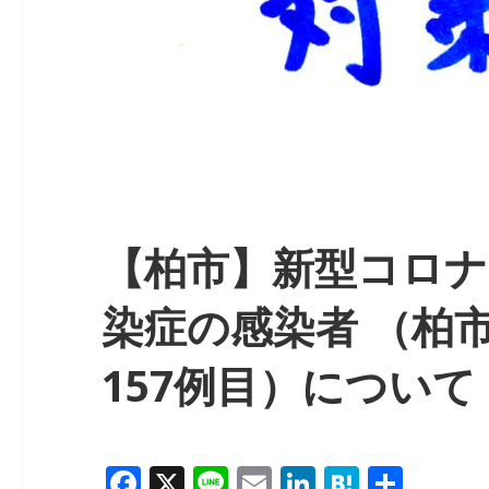
【柏市】新型コロナ
染症の感染者 （柏市
157例目）について
F
X
Li
E
Li
H
共