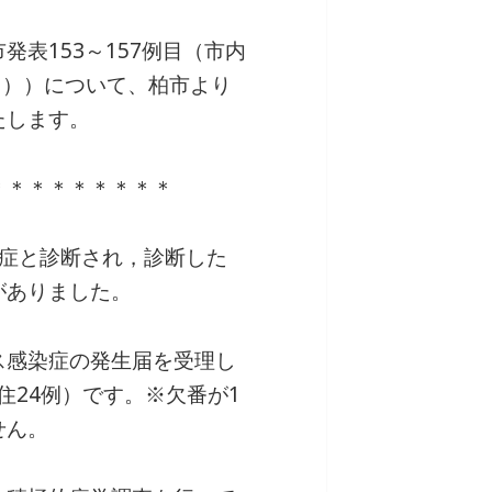
表153～157例目（市内
例目））について、柏市より
たします。
＊＊＊＊＊＊＊＊＊
染症と診断され，診断した
がありました。
ス感染症の発生届を受理し
住24例）です。※欠番が1
せん。