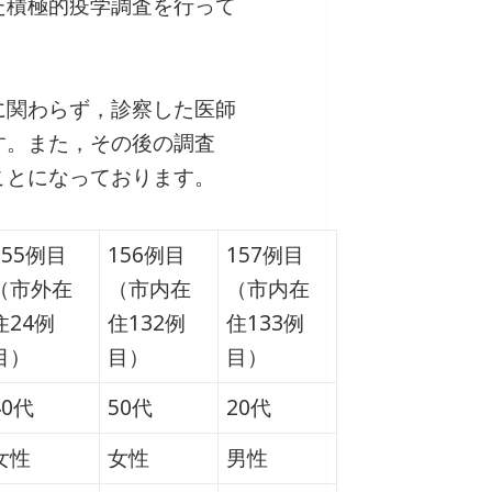
た積極的疫学調査を行って
に関わらず，診察した医師
す。また，その後の調査
ことになっております。
155例目
156例目
157例目
（市外在
（市内在
（市内在
住24例
住132例
住133例
目）
目）
目）
40代
50代
20代
女性
女性
男性