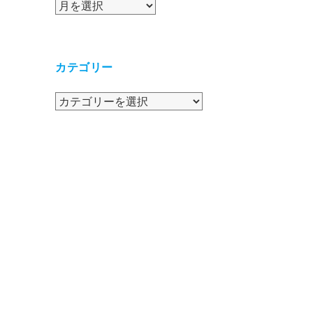
ア
ー
カ
イ
カテゴリー
ブ
カ
テ
ゴ
リ
ー