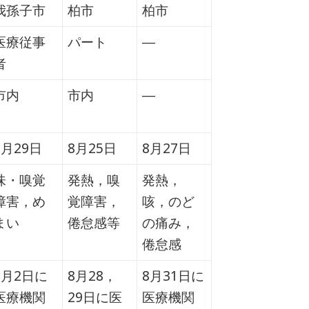
我孫子市
柏市
柏市
医療従事
パート
―
者
市内
市内
―
8月29日
8月25日
8月27日
味・嗅覚
発熱，嗅
発熱，
障害，め
覚障害，
咳，のど
まい
倦怠感等
の痛み，
倦怠感
9月2日に
8月28，
8月31日に
医療機関
29日に医
医療機関