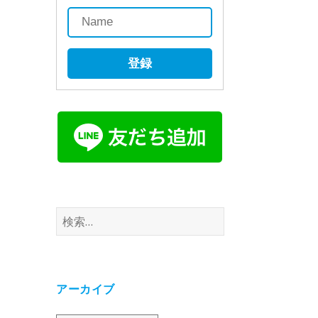
登録
検
索:
アーカイブ