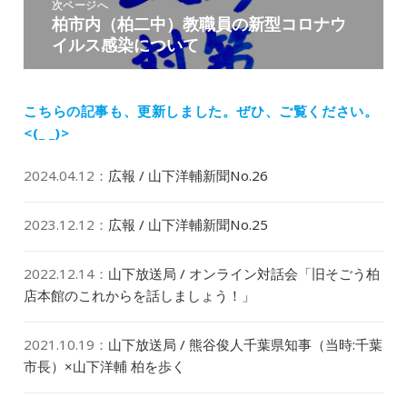
稿:
次ページへ
ー
柏市内（柏二中）教職員の新型コロナウ
次
シ
イルス感染について
の
ョ
投
ン
稿:
こちらの記事も、更新しました。
ぜひ、ご覧ください。
<(_ _)>
2024.04.12
：
広報 / 山下洋輔新聞No.26
2023.12.12
：
広報 / 山下洋輔新聞No.25
2022.12.14
：
山下放送局 / オンライン対話会「旧そごう柏
店本館のこれからを話しましょう！」
2021.10.19
：
山下放送局 / 熊谷俊人千葉県知事（当時:千葉
市長）×山下洋輔 柏を歩く