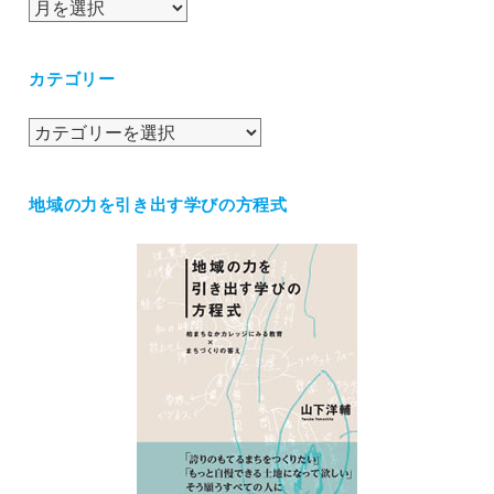
ア
ー
カ
カテゴリー
イ
ブ
カ
テ
ゴ
地域の力を引き出す学びの方程式
リ
ー