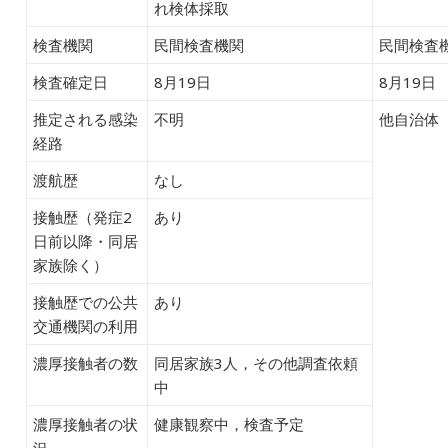
れ検体採取
検査機関
民間検査機関
民間検査
検査確定日
8月19日
8月19日
推定される感染
不明
他自治体
経路
渡航歴
なし
接触歴（発症2
あり
日前以降・同居
家族除く）
接触歴での公共
あり
交通機関の利用
濃厚接触者の数
同居家族3人，その他調査依頼
中
濃厚接触者の状
健康観察中，検査予定
況