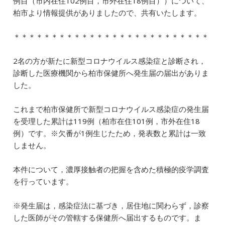
例目（市内在住102例目，市外在住18例目））について、
e
l
e
n
柏市より情報提供がありましたので、共有いたします。
b
dI
a
＊＊＊＊＊＊＊＊＊＊＊＊＊＊＊＊＊＊＊＊＊＊＊＊＊＊
o
n
o
2名の方が新たに新型コロナウイルス感染症と診断され，
k
診断した医療機関から柏市保健所へ発生届の届出がありま
した。
これまで柏市保健所で新型コロナウイルス感染症の発生届
を受理した累計は119例（柏市在住101例，市外在住18
例）です。※欠番が1例生じたため，発表数と累計は一致
しません。
本件について，濃厚接触者の把握を含めた積極的疫学調査
を行っています。
※発生届は，感染症法に基づき，居住地に関わらず，診察
した医師がその管轄する保健所へ届出するものです。ま