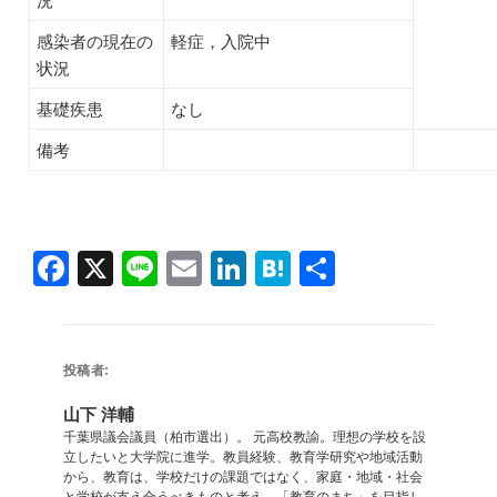
感染者の現在の
軽症，入院中
状況
基礎疾患
なし
備考
F
X
Li
E
Li
H
共
a
n
m
n
at
有
c
e
ai
k
e
e
l
e
n
投稿者:
b
dI
a
山下 洋輔
o
n
千葉県議会議員（柏市選出）。 元高校教諭。理想の学校を設
立したいと大学院に進学。教員経験、教育学研究や地域活動
o
から、教育は、学校だけの課題ではなく、家庭・地域・社会
と学校が支え合うべきものと考え、「教育のまち」を目指し