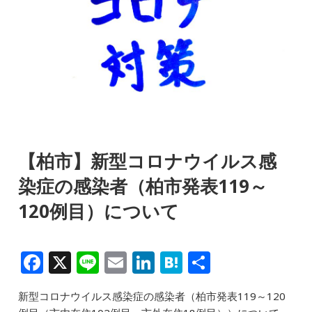
【柏市】新型コロナウイルス感
染症の感染者（柏市発表119～
120例目）について
F
X
Li
E
Li
H
共
a
n
m
n
at
有
新型コロナウイルス感染症の感染者（柏市発表119～120
c
e
ai
k
e