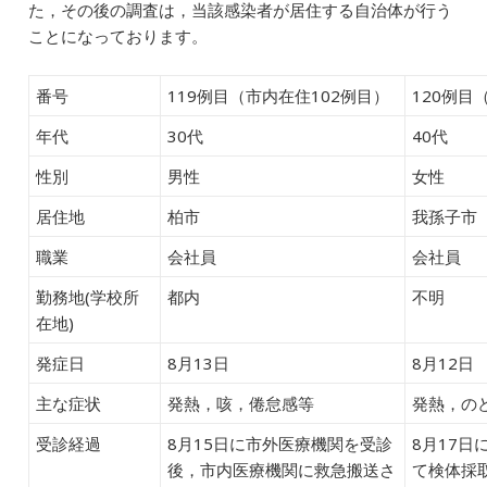
た，その後の調査は，当該感染者が居住する自治体が行う
ことになっております。
番号
119例目（市内在住102例目）
120例目
年代
30代
40代
性別
男性
女性
居住地
柏市
我孫子市
職業
会社員
会社員
勤務地(学校所
都内
不明
在地)
発症日
8月13日
8月12日
主な症状
発熱，咳，倦怠感等
発熱，の
受診経過
8月15日に市外医療機関を受診
8月17日
後，市内医療機関に救急搬送さ
て検体採