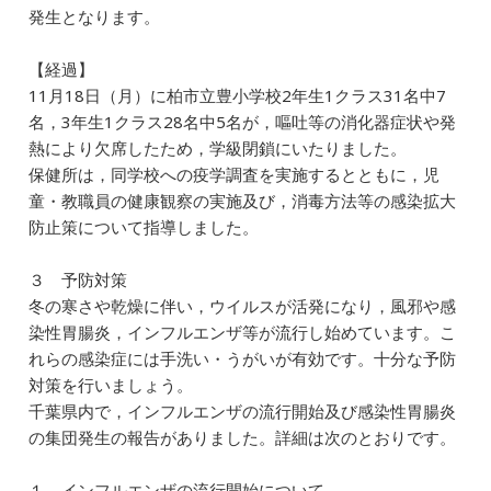
発生となります。
【経過】
11月18日（月）に柏市立豊小学校2年生1クラス31名中7
名，3年生1クラス28名中5名が，嘔吐等の消化器症状や発
熱により欠席したため，学級閉鎖にいたりました。
保健所は，同学校への疫学調査を実施するとともに，児
童・教職員の健康観察の実施及び，消毒方法等の感染拡大
防止策について指導しました。
３ 予防対策
冬の寒さや乾燥に伴い，ウイルスが活発になり，風邪や感
染性胃腸炎，インフルエンザ等が流行し始めています。こ
れらの感染症には手洗い・うがいが有効です。十分な予防
対策を行いましょう。
千葉県内で，インフルエンザの流行開始及び感染性胃腸炎
の集団発生の報告がありました。詳細は次のとおりです。
１ インフルエンザの流行開始について