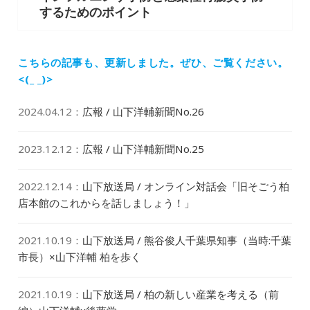
シ
するためのポイント
の
ョ
投
ン
稿:
こちらの記事も、更新しました。
ぜひ、ご覧ください。
<(_ _)>
2024.04.12
：
広報 / 山下洋輔新聞No.26
2023.12.12
：
広報 / 山下洋輔新聞No.25
2022.12.14
：
山下放送局 / オンライン対話会「旧そごう柏
店本館のこれからを話しましょう！」
2021.10.19
：
山下放送局 / 熊谷俊人千葉県知事（当時:千葉
市長）×山下洋輔 柏を歩く
2021.10.19
：
山下放送局 / 柏の新しい産業を考える（前