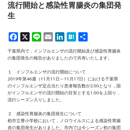
流行開始と感染性胃腸炎の集団発
生
F
X
Li
E
Li
H
共
a
n
m
n
at
有
千葉県内で，インフルエンザの流行開始及び感染性胃腸炎
c
e
ai
k
e
の集団発生の報告がありましたので共有いたします。
e
l
e
n
b
dI
a
１ インフルエンザの流行開始について
2019年第46週（11月11日～11月17日）における千葉県
o
n
のインフルエンザ定点当たり患者報告数が2.00となり，国
o
がインフルエンザの流行開始の目安とする1.00を上回り，
k
流行シーズン入りしました。
２ 感染性胃腸炎の集団発生について
柏市立豊小学校において，ノロウイルスによる感染性胃腸
炎の集団発生がありました。市内では今シーズン初の集団