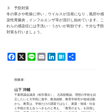
３ 予防対策
冬の寒さや乾燥に伴い，ウイルスが活発になり，風邪や感
染性胃腸炎，インフルエンザ等が流行し始めています。こ
れらの感染症には手洗い・うがいが有効です。十分な予防
対策を行いましょう。
F
X
Li
E
Li
H
共
a
n
m
n
at
有
c
e
ai
k
e
e
l
e
n
投稿者:
b
dI
a
山下 洋輔
o
n
千葉県議会議員（柏市選出）。 元高校教諭。理想の学校を設
立したいと大学院に進学。教員経験、教育学研究や地域活動
o
から、教育は、学校だけの課題ではなく、家庭・地域・社会
と学校が支え合うべきものと考え、「教育のまち」を目指し