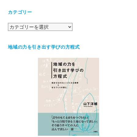
カ
カテゴリー
イ
ブ
カ
テ
ゴ
地域の力を引き出す学びの方程式
リ
ー