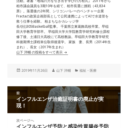
k
活動。著書『地域の力を引き出す学びの方程式』 2011年から
柏市議会議員を3期10年を経て、柏市長選に挑戦（43,834
票）。落選後の2年間、シリコンバレーのベンチャー企業
Fractaの政策企画部長として公民連携によってAIで水道管を
救う仕事を経験。 柏まちなかカレッジ学
長/(社)305Basketball監事。 千葉県立東葛飾高校卒業。早稲
田大学教育学部卒。 早稲田大学大学院教育学研究科修士課程
修了後、土浦日大高校にて高校教諭。早稲田大学教育学研究
科後期博士課程単位取得後退学。 家族 妻、長男（2014年生
まれ）、長女（2017年生まれ）
山下 洋輔 の投稿をすべて表示
投
作
カ
2019年11月26日
山下 洋輔
福祉・医療
稿
成
テ
日:
者
ゴ
リ
投
ー
前
稿
インフルエンザ治癒証明書の廃止が実
前
ナ
現！
の
ビ
投
ゲ
稿:
次ページへ
ー
インフルエンザ予防と感染性胃腸炎予防
次