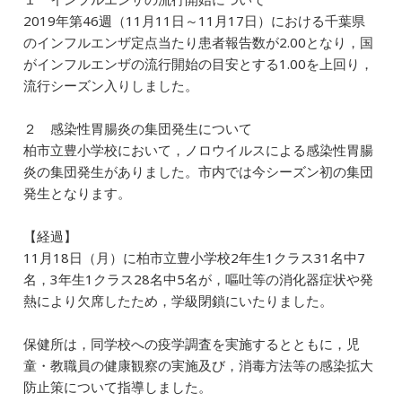
2019年第46週（11月11日～11月17日）における千葉県
のインフルエンザ定点当たり患者報告数が2.00となり，国
がインフルエンザの流行開始の目安とする1.00を上回り，
流行シーズン入りしました。
２ 感染性胃腸炎の集団発生について
柏市立豊小学校において，ノロウイルスによる感染性胃腸
炎の集団発生がありました。市内では今シーズン初の集団
発生となります。
【経過】
11月18日（月）に柏市立豊小学校2年生1クラス31名中7
名，3年生1クラス28名中5名が，嘔吐等の消化器症状や発
熱により欠席したため，学級閉鎖にいたりました。
保健所は，同学校への疫学調査を実施するとともに，児
童・教職員の健康観察の実施及び，消毒方法等の感染拡大
防止策について指導しました。