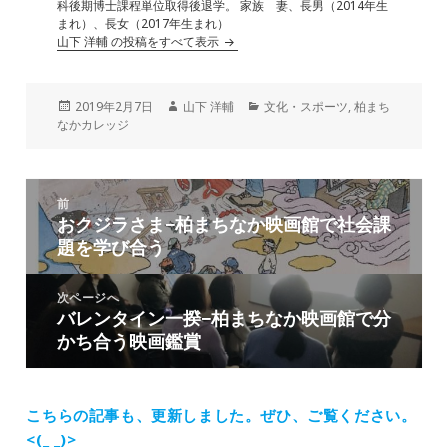
科後期博士課程単位取得後退学。 家族 妻、長男（2014年生
まれ）、長女（2017年生まれ）
山下 洋輔 の投稿をすべて表示
投
作
カ
2019年2月7日
山下 洋輔
文化・スポーツ
,
柏まち
稿
成
テ
なかカレッジ
日:
者
ゴ
リ
ー
投
前
稿
おクジラさま−柏まちなか映画館で社会課
前
ナ
題を学び合う
の
ビ
投
ゲ
稿:
次ページへ
ー
バレンタイン一揆−柏まちなか映画館で分
次
シ
かち合う映画鑑賞
の
ョ
投
ン
稿:
こちらの記事も、更新しました。
ぜひ、ご覧ください。
<(_ _)>