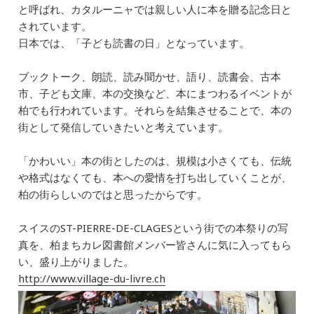
b
dI
a
と呼ばれ、カタルーニャでは親しい人に本を贈る記念日と
されています。
o
n
日本では、「子ども読書の日」となっています。
o
k
ブックトーク、朗読、読み聞かせ、語り、読書会、古本
市、子ども文庫、本の交換など、本にまつわるイベントが
柏でも行われています。それらを結集させることで、本の
街として発信していきたいと考えています。
「かわいい」本の街としたのは、規模は小さくても、伝統
や格式はなくても、本への愛情を打ち出していくことが、
柏の街らしいのではと思ったからです。
スイスのST-PIERRE-DE-CLAGESという街での本祭りの写
真を、柏まちカレ図書館メンバー皆さんに気に入ってもら
い、盛り上がりました。
http://www.village-du-livre.ch