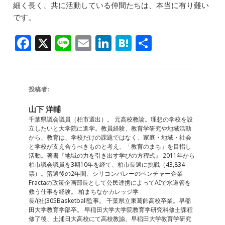
細く長く、共に活動している仲間たちは、本当に有り難い
です。
F
X
Li
E
Li
H
共
a
n
m
n
at
有
c
e
ai
k
e
e
l
e
n
投稿者:
b
dI
a
山下 洋輔
o
n
千葉県議会議員（柏市選出）。 元高校教諭。理想の学校を設
立したいと大学院に進学。教員経験、教育学研究や地域活動
o
から、教育は、学校だけの課題ではなく、家庭・地域・社会
と学校が支え合うべきものと考え、「教育のまち」を目指し
k
活動。著書『地域の力を引き出す学びの方程式』 2011年から
柏市議会議員を3期10年を経て、柏市長選に挑戦（43,834
票）。落選後の2年間、シリコンバレーのベンチャー企業
Fractaの政策企画部長として公民連携によってAIで水道管を
救う仕事を経験。 柏まちなかカレッジ学
長/(社)305Basketball監事。 千葉県立東葛飾高校卒業。早稲
田大学教育学部卒。 早稲田大学大学院教育学研究科修士課程
修了後、土浦日大高校にて高校教諭。早稲田大学教育学研究