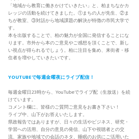
「地域から教育に働きかけていきたい」と、柏まちなかカ
レッジの活動を続けてきました。①まちの人が先生、②ま
ちが教室、③対話から地域課題の解決が特徴の市民大学で
す。
本を出版することで、柏の魅力が全国に発信することにな
ります。市外から本のご意見やご感想を頂くことで、新し
い視点が得られるでしょう。柏に注目を集め、来街者・移
住者を増やしていきたいです。
YOUTUBEで毎週金曜夜にライブ配信！
毎週金曜日23時から、YouTubeでライブ配（生放送）を続
けています。
コメント欄に、皆様のご質問ご意見をお書き下さい！
ライブ中、山下がお答えいたします。
県政報告ではありますが、日々の生活やビジネス、研究・
学習への活用、自分の意見の発信、山下や視聴者との交
流、家族や地域での会話のネタ、睡眠のお供にご活用いた