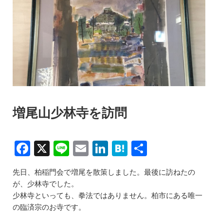
増尾山少林寺を訪問
F
X
Li
E
Li
H
共
a
n
m
n
at
有
先日、柏稲門会で増尾を散策しました。最後に訪ねたの
c
e
ai
k
e
が、少林寺でした。
e
l
e
n
少林寺といっても、拳法ではありません。柏市にある唯一
b
dI
a
の臨済宗のお寺です。