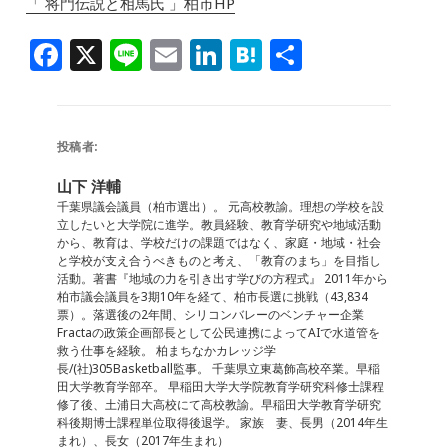
「 将門伝説と相馬氏 」柏市HP
F
X
Li
E
Li
H
共
a
n
m
n
at
有
c
e
ai
k
e
e
l
e
n
投稿者:
b
dI
a
山下 洋輔
o
n
千葉県議会議員（柏市選出）。 元高校教諭。理想の学校を設
立したいと大学院に進学。教員経験、教育学研究や地域活動
o
から、教育は、学校だけの課題ではなく、家庭・地域・社会
と学校が支え合うべきものと考え、「教育のまち」を目指し
k
活動。著書『地域の力を引き出す学びの方程式』 2011年から
柏市議会議員を3期10年を経て、柏市長選に挑戦（43,834
票）。落選後の2年間、シリコンバレーのベンチャー企業
Fractaの政策企画部長として公民連携によってAIで水道管を
救う仕事を経験。 柏まちなかカレッジ学
長/(社)305Basketball監事。 千葉県立東葛飾高校卒業。早稲
田大学教育学部卒。 早稲田大学大学院教育学研究科修士課程
修了後、土浦日大高校にて高校教諭。早稲田大学教育学研究
科後期博士課程単位取得後退学。 家族 妻、長男（2014年生
まれ）、長女（2017年生まれ）