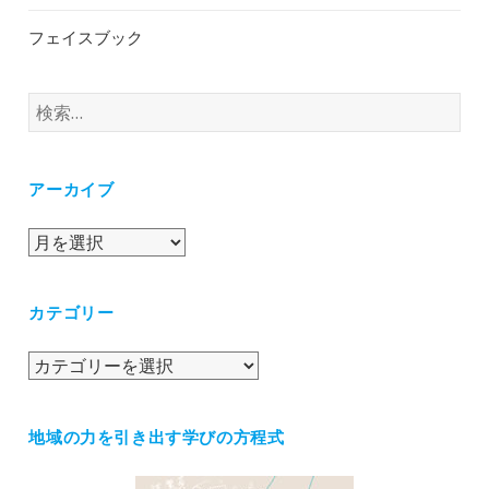
フェイスブック
検
索:
アーカイブ
ア
ー
カ
カテゴリー
イ
ブ
カ
テ
ゴ
地域の力を引き出す学びの方程式
リ
ー