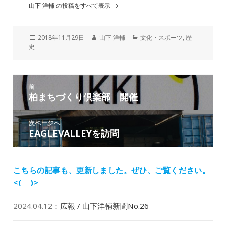
山下 洋輔 の投稿をすべて表示
投
作
カ
2018年11月29日
山下 洋輔
文化・スポーツ
,
歴
稿
成
テ
史
日:
者
ゴ
リ
ー
投
前
稿
柏まちづくり倶楽部 開催
前
ナ
の
ビ
投
次ページへ
ゲ
EAGLEVALLEYを訪問
次
稿:
ー
の
シ
投
ョ
稿:
こちらの記事も、更新しました。
ぜひ、ご覧ください。
ン
<(_ _)>
2024.04.12
：
広報 / 山下洋輔新聞No.26