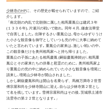
少林寺のHP
に、その歴史が載せられていますので、ご紹
介します。
「南北朝の内乱で北朝側に属した相馬重胤公は建武３年
(１３３６年)､片瀬川の戦いで敗れ､ 同年４月､鎌倉法華堂
で自害しました｡ 出陣するさい重胤公は､母からゆずりうけ
た小さな観音像を御守としていつも兜の中に大事に納めて
いたと言われています｡ 重胤公の家来は､激しい戦いの中､
この観音像だけを奥州相馬家へと持ち帰りました。
重胤公の子孫にあたる相馬慶胤 (嗣嶽慶胤禅師)が､相馬重
胤公とその家来たちの供養と慰霊のために､ 奥州相馬家よ
り重胤公の兜の中に納められていた小さな観音像を増尾に
請来し､増尾山少林寺が開山されました。
しかし嗣嶽慶胤和尚は開山を名乗らず、馬橋万満寺２世雪
傅宗屋和尚を少林寺開山に迎え､自らは少林寺第２世とし
て名を残しています｡ 雪傅宗屋和尚はその後､茨城県土浦市
法雲寺の第２２世となります｡」