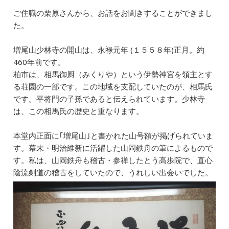
o
n
ご住職の栗原さんから、お話をお聞きすることができまし
o
た。
k
増尾山少林寺の開山は、永禄元年 (１５５８年)正月。約
460年前です。
柏市は、相馬御厨（みくりや）という伊勢神宮を領主とす
る荘園の一部です。この地域を支配していたのが、相馬氏
です。平将門の子孫であると伝えられています。少林寺
は、この相馬氏の歴史と重なります。
本堂内正面に｢増尾山｣と書かれた山号額が掲げられていま
す。幕末・明治維新に活躍した山岡鉄舟の筆によるもので
す。私は、山岡鉄舟も稽古・参禅したとう高歩院で、直心
陰流剣道の稽古をしていたので、うれしい出会いでした。