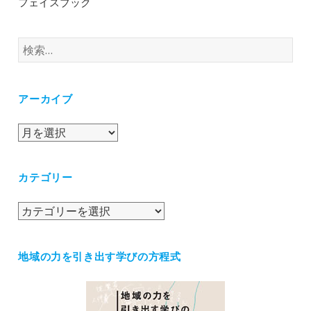
フェイスブック
検
索:
アーカイブ
ア
ー
カ
カテゴリー
イ
ブ
カ
テ
ゴ
地域の力を引き出す学びの方程式
リ
ー