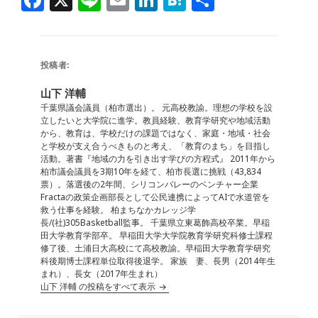
a
n
m
n
at
有
c
e
ai
k
e
e
l
e
n
投稿者:
b
dI
a
山下 洋輔
o
n
千葉県議会議員（柏市選出）。 元高校教諭。理想の学校を設
立したいと大学院に進学。教員経験、教育学研究や地域活動
o
から、教育は、学校だけの課題ではなく、家庭・地域・社会
と学校が支え合うべきものと考え、「教育のまち」を目指し
k
活動。著書『地域の力を引き出す学びの方程式』 2011年から
柏市議会議員を3期10年を経て、柏市長選に挑戦（43,834
票）。落選後の2年間、シリコンバレーのベンチャー企業
Fractaの政策企画部長として公民連携によってAIで水道管を
救う仕事を経験。 柏まちなかカレッジ学
長/(社)305Basketball監事。 千葉県立東葛飾高校卒業。早稲
田大学教育学部卒。 早稲田大学大学院教育学研究科修士課程
修了後、土浦日大高校にて高校教諭。早稲田大学教育学研究
科後期博士課程単位取得後退学。 家族 妻、長男（2014年生
まれ）、長女（2017年生まれ）
山下 洋輔 の投稿をすべて表示