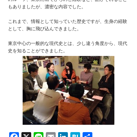
もありましたが、濃密な内容でした。
これまで、情報として知っていた歴史ですが、生身の経験
として、胸に飛び込んできました。
東京中心の一般的な現代史とは、少し違う角度から、現代
史を知ることができました。
F
X
Li
E
Li
H
共