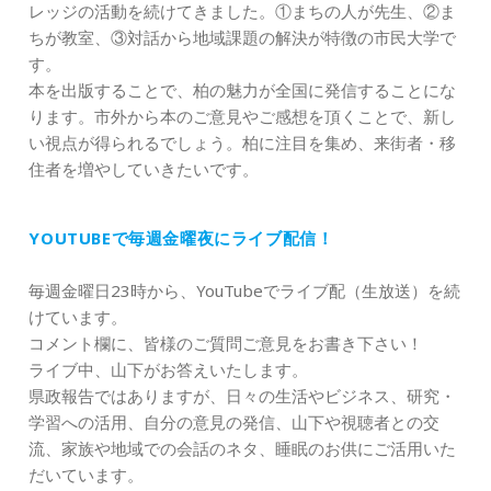
レッジの活動を続けてきました。①まちの人が先生、②ま
ちが教室、③対話から地域課題の解決が特徴の市民大学で
す。
本を出版することで、柏の魅力が全国に発信することにな
ります。市外から本のご意見やご感想を頂くことで、新し
い視点が得られるでしょう。柏に注目を集め、来街者・移
住者を増やしていきたいです。
YOUTUBEで毎週金曜夜にライブ配信！
毎週金曜日23時から、YouTubeでライブ配（生放送）を続
けています。
コメント欄に、皆様のご質問ご意見をお書き下さい！
ライブ中、山下がお答えいたします。
県政報告ではありますが、日々の生活やビジネス、研究・
学習への活用、自分の意見の発信、山下や視聴者との交
流、家族や地域での会話のネタ、睡眠のお供にご活用いた
だいています。