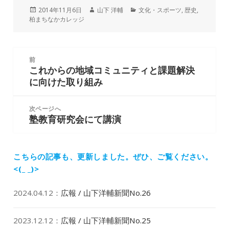
投
作
カ
2014年11月6日
山下 洋輔
文化・スポーツ
,
歴史
,
稿
成
テ
柏まちなかカレッジ
日:
者
ゴ
リ
ー
投
前
稿
これからの地域コミュニティと課題解決
前
ナ
に向けた取り組み
の
ビ
投
ゲ
稿:
次ページへ
ー
塾教育研究会にて講演
次
シ
の
ョ
投
ン
稿:
こちらの記事も、更新しました。
ぜひ、ご覧ください。
<(_ _)>
2024.04.12
：
広報 / 山下洋輔新聞No.26
2023.12.12
：
広報 / 山下洋輔新聞No.25