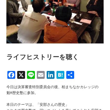
ライフヒストリーを聴く
F
X
Li
E
Li
H
共
a
n
m
n
at
有
今日は決算審査特別委員会の後、柏まちなかカレッジの
c
e
ai
k
e
魁!!!歴史塾に参加。
e
l
e
n
b
dI
a
本日のテーマは、「安部さんの歴史」