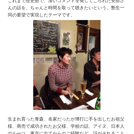
これまで歴史塾で、深いコメントを発してこられた安部さ
o
n
んの話を、ちゃんと時間を取って聴きたいという、塾生一
o
同の要望で実現したテーマです。
k
生まれ育った青森、名家だったが博打に手を出したお祖父
様、商売で成功されたお父様、学校の話、アイヌ、日本人
のルーツ、東京に出てからのご経験など、話がそれること