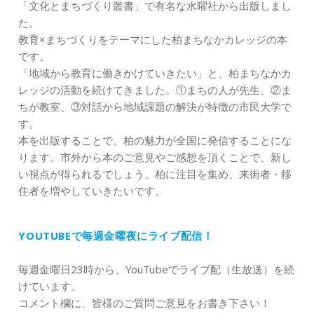
「文化とまちづくり叢書」で有名な水曜社から出版しまし
た。
教育×まちづくりをテーマにした柏まちなかカレッジの本
です。
「地域から教育に働きかけていきたい」と、柏まちなかカ
レッジの活動を続けてきました。①まちの人が先生、②ま
ちが教室、③対話から地域課題の解決が特徴の市民大学で
す。
本を出版することで、柏の魅力が全国に発信することにな
ります。市外から本のご意見やご感想を頂くことで、新し
い視点が得られるでしょう。柏に注目を集め、来街者・移
住者を増やしていきたいです。
YOUTUBEで毎週金曜夜にライブ配信！
毎週金曜日23時から、YouTubeでライブ配（生放送）を続
けています。
コメント欄に、皆様のご質問ご意見をお書き下さい！