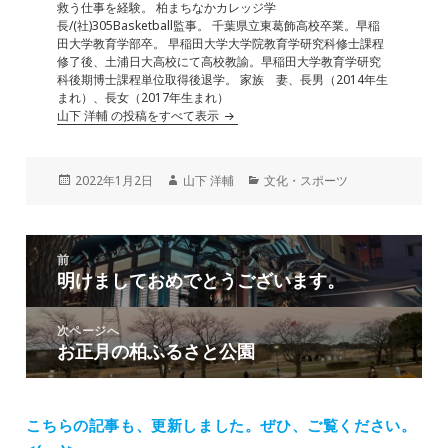
救う仕事を経験。 柏まちなかカレッジ学
長/(社)305Basketball監事。 千葉県立東葛飾高校卒業。早稲
田大学教育学部卒。 早稲田大学大学院教育学研究科修士課程
修了後、土浦日大高校にて高校教諭。早稲田大学教育学研究
科後期博士課程単位取得後退学。 家族 妻、長男（2014年生
まれ）、長女（2017年生まれ）
山下 洋輔 の投稿をすべて表示
投
作
カ
2022年1月2日
山下 洋輔
文化・スポーツ
稿
成
テ
日:
者
ゴ
リ
投
ー
前
稿
明けましておめでとうございます。
前
ナ
の
ビ
投
次ページへ
ゲ
お正月の柏ふるさと公園
次
稿:
ー
の
シ
投
ョ
稿:
こちらの記事も、更新しました。
ぜひ、ご覧ください。
ン