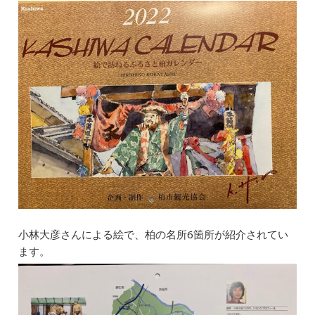
b
dI
a
o
n
o
k
小林大彦さんによる絵で、柏の名所6箇所が紹介されてい
ます。