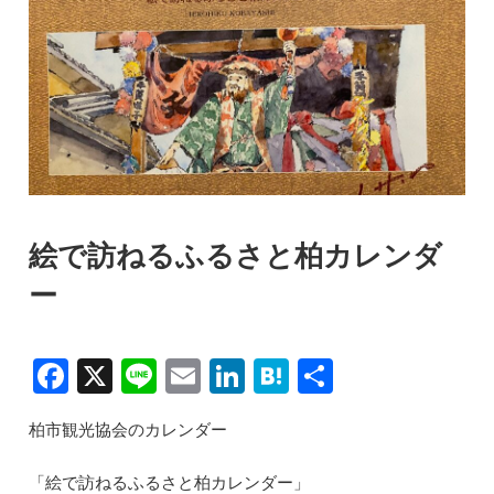
絵で訪ねるふるさと柏カレンダ
ー
F
X
Li
E
Li
H
共
a
n
m
n
at
有
柏市観光協会のカレンダー
c
e
ai
k
e
e
l
e
n
「絵で訪ねるふるさと柏カレンダー」