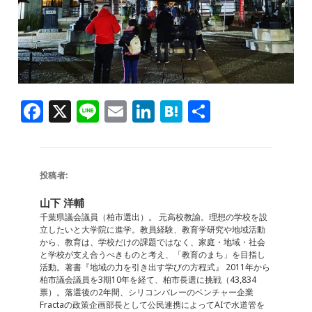
F
X
Li
E
Li
H
共
a
n
m
n
at
有
c
e
ai
k
e
e
l
e
n
投稿者:
b
dI
a
山下 洋輔
o
n
千葉県議会議員（柏市選出）。 元高校教諭。理想の学校を設
立したいと大学院に進学。教員経験、教育学研究や地域活動
o
から、教育は、学校だけの課題ではなく、家庭・地域・社会
と学校が支え合うべきものと考え、「教育のまち」を目指し
k
活動。著書『地域の力を引き出す学びの方程式』 2011年から
柏市議会議員を3期10年を経て、柏市長選に挑戦（43,834
票）。落選後の2年間、シリコンバレーのベンチャー企業
Fractaの政策企画部長として公民連携によってAIで水道管を