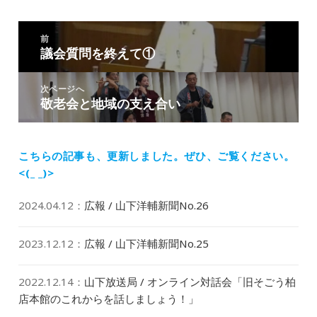
日:
者
ゴ
リ
投
ー
前
稿
議会質問を終えて①
前
ナ
の
ビ
投
次ページへ
ゲ
敬老会と地域の支え合い
次
稿:
ー
の
シ
投
ョ
稿:
こちらの記事も、更新しました。
ぜひ、ご覧ください。
ン
<(_ _)>
2024.04.12
：
広報 / 山下洋輔新聞No.26
2023.12.12
：
広報 / 山下洋輔新聞No.25
2022.12.14
：
山下放送局 / オンライン対話会「旧そごう柏
店本館のこれからを話しましょう！」