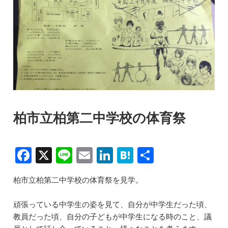
柏市立柏第二中学校の体育祭
F
X
Li
E
Li
H
共
a
n
m
n
at
有
柏市立柏第二中学校の体育祭を見学。
c
e
ai
k
e
e
l
e
n
頑張っている中学生の姿を見て、自分が中学生だった頃、
b
dI
a
教員だった頃、自分の子どもが中学生になる時のこと、議