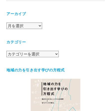
索:
アーカイブ
ア
ー
カ
カテゴリー
イ
ブ
カ
テ
ゴ
地域の力を引き出す学びの方程式
リ
ー