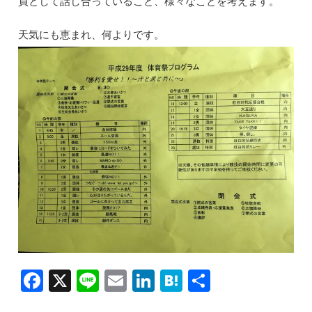
員として話し合っていること、様々なことを考えます。
o
n
o
天気にも恵まれ、何よりです。
k
F
X
Li
E
Li
H
共
a
n
m
n
at
有