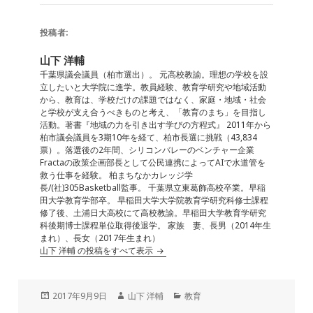
c
e
ai
k
e
e
l
e
n
投稿者:
b
dI
a
山下 洋輔
o
n
千葉県議会議員（柏市選出）。 元高校教諭。理想の学校を設
立したいと大学院に進学。教員経験、教育学研究や地域活動
o
から、教育は、学校だけの課題ではなく、家庭・地域・社会
と学校が支え合うべきものと考え、「教育のまち」を目指し
k
活動。著書『地域の力を引き出す学びの方程式』 2011年から
柏市議会議員を3期10年を経て、柏市長選に挑戦（43,834
票）。落選後の2年間、シリコンバレーのベンチャー企業
Fractaの政策企画部長として公民連携によってAIで水道管を
救う仕事を経験。 柏まちなかカレッジ学
長/(社)305Basketball監事。 千葉県立東葛飾高校卒業。早稲
田大学教育学部卒。 早稲田大学大学院教育学研究科修士課程
修了後、土浦日大高校にて高校教諭。早稲田大学教育学研究
科後期博士課程単位取得後退学。 家族 妻、長男（2014年生
まれ）、長女（2017年生まれ）
山下 洋輔 の投稿をすべて表示
投
作
カ
2017年9月9日
山下 洋輔
教育
稿
成
テ