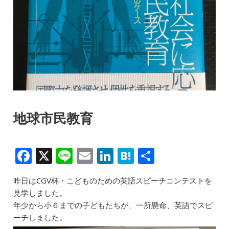
地球市民教育
F
X
Li
E
Li
H
共
a
n
m
n
at
有
昨日はCGV杯・こどものための英語スピーチコンテストを
c
e
ai
k
e
見学しました。
e
l
e
n
年少から小６までの子どもたちが、一所懸命、英語でスピ
b
dI
a
ーチしました。