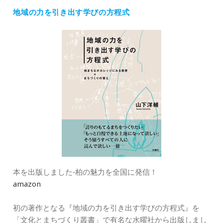
ゴ
地域の力を引き出す学びの方程式
リ
ー
本を出版しました‐柏の魅力を全国に発信！
amazon
初の著作となる『地域の力を引き出す学びの方程式』を
「文化とまちづくり叢書」で有名な水曜社から出版しまし