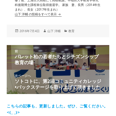
修了後、土浦日大高校にて高校教諭。早稲田大学教育学研究
科後期博士課程単位取得後退学。 家族 妻、長男（2014年生
まれ）、長女（2017年生まれ）
山下 洋輔 の投稿をすべて表示
投
作
カ
2016年7月4日
山下 洋輔
教育
稿
成
テ
日:
者
ゴ
リ
投
ー
前
稿
パレット柏の若者たちとシチズンシップ
前
ナ
教育の場
の
ビ
投
ゲ
稿:
次ページへ
ー
ソトコトに、第2回コミュニティカレッジ
次
シ
•バックステージを取り上げて頂きました
の
ョ
投
ン
稿:
こちらの記事も、更新しました。
ぜひ、ご覧ください。
<(_ _)>