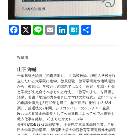
F
X
Li
E
Li
H
共
a
n
m
n
at
有
c
e
ai
k
e
e
l
e
n
投稿者:
b
dI
a
山下 洋輔
o
n
千葉県議会議員（柏市選出）。 元高校教諭。理想の学校を設
立したいと大学院に進学。教員経験、教育学研究や地域活動
o
から、教育は、学校だけの課題ではなく、家庭・地域・社会
と学校が支え合うべきものと考え、「教育のまち」を目指し
k
活動。著書『地域の力を引き出す学びの方程式』 2011年から
柏市議会議員を3期10年を経て、柏市長選に挑戦（43,834
票）。落選後の2年間、シリコンバレーのベンチャー企業
Fractaの政策企画部長として公民連携によってAIで水道管を
救う仕事を経験。 柏まちなかカレッジ学
長/(社)305Basketball監事。 千葉県立東葛飾高校卒業。早稲
田大学教育学部卒。 早稲田大学大学院教育学研究科修士課程