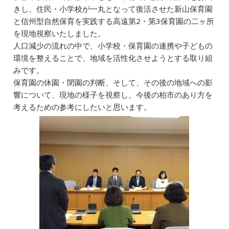
c
e
ai
k
e
きし、住民・小学校が一丸となって復活させた新山保育園
e
l
e
n
と信州型自然保育を実践する高遠第2・第3保育園の二ヶ所
b
dI
a
を現地視察いたしました。
人口減少の流れの中で、小学校・保育園の連携や子どもの
o
n
環境を整えることで、地域を活性化させようとする取り組
o
みです。
k
保育園の休園・閉園の判断、そして、その後の地域への影
響について、現地の様子を視察し、今後の柏市のあり方を
考えるための参考にしたいと思います。