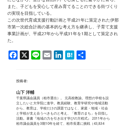
また、子どもを安心して産み育てることのできる街づくり
の実現を目指している。
この次世代育成支援行動計画と平成21年に策定された伊那
市第一次総合計画の基本的な考え方を継承し、子育て支援
事業計画が、平成27年から平成31年を1期として策定され
た。
F
X
Li
E
Li
H
共
a
n
m
n
at
有
c
e
ai
k
e
e
l
e
n
投稿者:
b
dI
a
山下 洋輔
o
n
千葉県議会議員（柏市選出）。 元高校教諭。理想の学校を設
立したいと大学院に進学。教員経験、教育学研究や地域活動
o
から、教育は、学校だけの課題ではなく、家庭・地域・社会
と学校が支え合うべきものと考え、「教育のまち」を目指し
k
活動。著書『地域の力を引き出す学びの方程式』 2011年から
柏市議会議員を3期10年を経て、柏市長選に挑戦（43,834