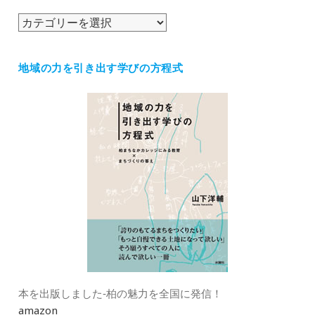
ブ
カ
テ
ゴ
地域の力を引き出す学びの方程式
リ
ー
本を出版しました‐柏の魅力を全国に発信！
amazon