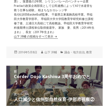
票）。落選後の2年間、シリコンバレーのベンチャー企業
Fractaの政策企画部長として公民連携によってAIで水道管を
救う仕事を経験。 柏まちなかカレッジ学
長/(社)305Basketball監事。 千葉県立東葛飾高校卒業。早稲
田大学教育学部卒。 早稲田大学大学院教育学研究科修士課程
修了後、土浦日大高校にて高校教諭。早稲田大学教育学研究
科後期博士課程単位取得後退学。 家族 妻、長男（2014年生
まれ）、長女（2017年生まれ）
山下 洋輔 の投稿をすべて表示
投
作
カ
2016年5月8日
山下 洋輔
議会・地方自治
,
教育
稿
成
テ
日:
者
ゴ
リ
投
ー
前
稿
Corder Dojo Kashiwa 3周年おめでと
前
ナ
う！
の
ビ
投
ゲ
稿:
次ページへ
ー
人口減少と信州型自然保育-伊那市視察②
次
シ
の