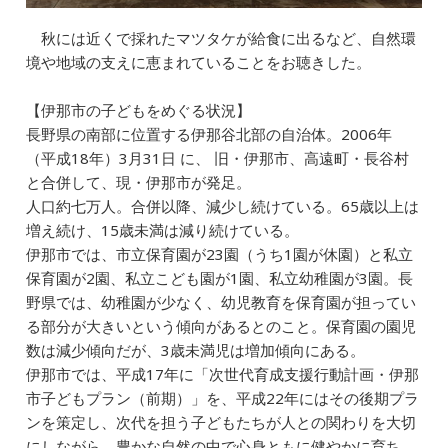
秋には近くで採れたマツタケが給食に出るなど、自然環
境や地域の支えに恵まれていることをお聴きした。
【伊那市の子どもをめぐる状況】
長野県の南部に位置する伊那谷北部の自治体。2006年
（平成18年）3月31日 に、 旧・伊那市、高遠町・長谷村
と合併して、現・伊那市が発足。
人口約七万人。合併以降、減少し続けている。65歳以上は
増え続け、15歳未満は減り続けている。
伊那市では、市立保育園が23園（うち1園が休園）と私立
保育園が2園、私立こども園が1園、私立幼稚園が3園。長
野県では、幼稚園が少なく、幼児教育を保育園が担ってい
る部分が大きいという傾向があるとのこと。保育園の園児
数は減少傾向だが、3歳未満児は増加傾向にある。
伊那市では、平成17年に「次世代育成支援行動計画・伊那
市子どもプラン（前期）」を、平成22年にはその後期プラ
ンを策定し、次代を担う子どもたちが人との関わりを大切
にしながら、豊かな自然の中で心身ともに健やかに育ち、