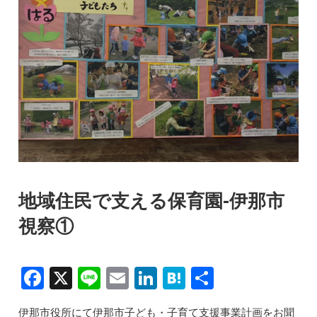
地域住民で支える保育園-伊那市
視察①
F
X
Li
E
Li
H
共
a
n
m
n
at
有
伊那市役所にて伊那市子ども・子育て支援事業計画をお聞