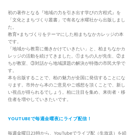
初の著作となる『地域の力を引き出す学びの方程式』を
「文化とまちづくり叢書」で有名な水曜社から出版しまし
た。
教育×まちづくりをテーマにした柏まちなかカレッジの本
です。
「地域から教育に働きかけていきたい」と、柏まちなかカ
レッジの活動を続けてきました。①まちの人が先生、②ま
ちが教室、③対話から地域課題の解決が特徴の市民大学で
す。
本を出版することで、柏の魅力が全国に発信することにな
ります。市外から本のご意見やご感想を頂くことで、新し
い視点が得られるでしょう。柏に注目を集め、来街者・移
住者を増やしていきたいです。
YOUTUBEで毎週金曜夜にライブ配信！
毎週金曜日23時から、YouTubeでライブ配（生放送）を続