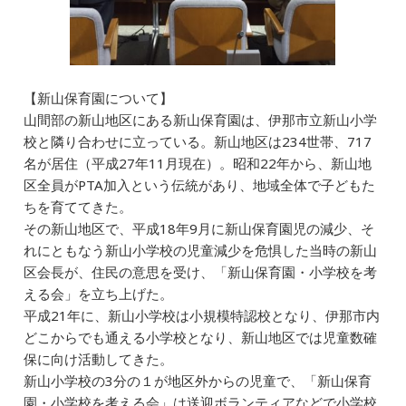
【新山保育園について】
山間部の新山地区にある新山保育園は、伊那市立新山小学
校と隣り合わせに立っている。新山地区は234世帯、717
名が居住（平成27年11月現在）。昭和22年から、新山地
区全員がPTA加入という伝統があり、地域全体で子どもた
ちを育ててきた。
その新山地区で、平成18年9月に新山保育園児の減少、そ
れにともなう新山小学校の児童減少を危惧した当時の新山
区会長が、住民の意思を受け、「新山保育園・小学校を考
える会」を立ち上げた。
平成21年に、新山小学校は小規模特認校となり、伊那市内
どこからでも通える小学校となり、新山地区では児童数確
保に向け活動してきた。
新山小学校の3分の１が地区外からの児童で、「新山保育
園・小学校を考える会」は送迎ボランティアなどで小学校