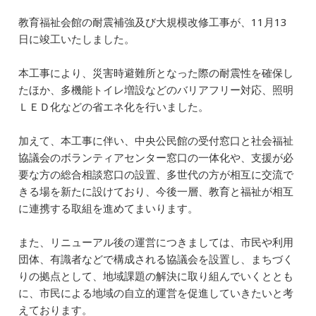
e
l
e
n
教育福祉会館の耐震補強及び大規模改修工事が、11月13
b
dI
a
日に竣工いたしました。
o
n
本工事により、災害時避難所となった際の耐震性を確保し
o
たほか、多機能トイレ増設などのバリアフリー対応、照明
k
ＬＥＤ化などの省エネ化を行いました。
加えて、本工事に伴い、中央公民館の受付窓口と社会福祉
協議会のボランティアセンター窓口の一体化や、支援が必
要な方の総合相談窓口の設置、多世代の方が相互に交流で
きる場を新たに設けており、今後一層、教育と福祉が相互
に連携する取組を進めてまいります。
また、リニューアル後の運営につきましては、市民や利用
団体、有識者などで構成される協議会を設置し、まちづく
りの拠点として、地域課題の解決に取り組んでいくととも
に、市民による地域の自立的運営を促進していきたいと考
えております。