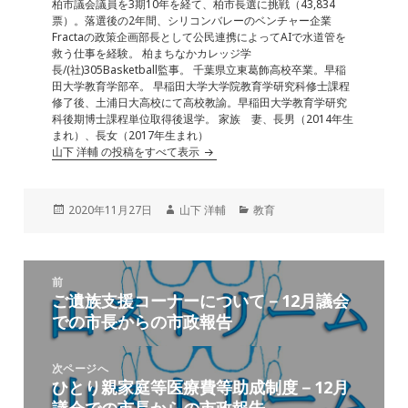
柏市議会議員を3期10年を経て、柏市長選に挑戦（43,834
票）。落選後の2年間、シリコンバレーのベンチャー企業
Fractaの政策企画部長として公民連携によってAIで水道管を
救う仕事を経験。 柏まちなかカレッジ学
長/(社)305Basketball監事。 千葉県立東葛飾高校卒業。早稲
田大学教育学部卒。 早稲田大学大学院教育学研究科修士課程
修了後、土浦日大高校にて高校教諭。早稲田大学教育学研究
科後期博士課程単位取得後退学。 家族 妻、長男（2014年生
まれ）、長女（2017年生まれ）
山下 洋輔 の投稿をすべて表示
投
作
カ
2020年11月27日
山下 洋輔
教育
稿
成
テ
日:
者
ゴ
リ
投
ー
前
稿
ご遺族支援コーナーについて－12月議会
前
ナ
での市長からの市政報告
の
ビ
投
ゲ
稿:
次ページへ
ー
ひとり親家庭等医療費等助成制度－12月
次
シ
議会での市長からの市政報告