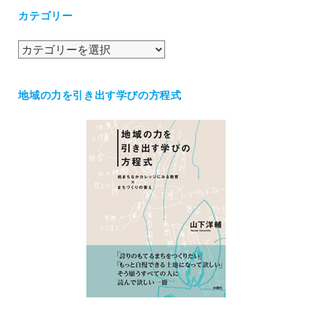
カ
カテゴリー
イ
ブ
カ
テ
ゴ
地域の力を引き出す学びの方程式
リ
ー