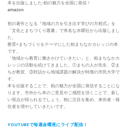
本を出版しました‐柏の魅力を全国に発信！
amazon
初の著作となる『地域の力を引き出す学びの方程式』を
「文化とまちづくり叢書」で有名な水曜社から出版しまし
た。
教育×まちづくりをテーマにした柏まちなかカレッジの本
です。
「地域から教育に働きかけていきたい」と、柏まちなかカ
レッジの活動を続けてきました。①まちの人が先生、②ま
ちが教室、③対話から地域課題の解決が特徴の市民大学で
す。
本を出版することで、柏の魅力が全国に発信することにな
ります。市外から本のご意見やご感想を頂くことで、新し
い視点が得られるでしょう。柏に注目を集め、来街者・移
住者を増やしていきたいです。
YOUTUBEで毎週金曜夜にライブ配信！