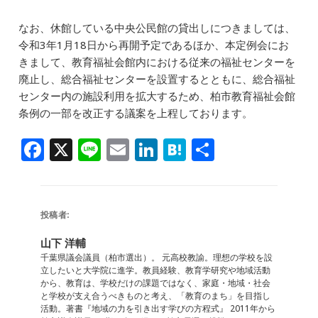
なお、休館している中央公民館の貸出しにつきましては、
令和3年1月18日から再開予定であるほか、本定例会にお
きまして、教育福祉会館内における従来の福祉センターを
廃止し、総合福祉センターを設置するとともに、総合福祉
センター内の施設利用を拡大するため、柏市教育福祉会館
条例の一部を改正する議案を上程しております。
F
X
Li
E
Li
H
共
a
n
m
n
at
有
c
e
ai
k
e
e
l
e
n
投稿者:
b
dI
a
山下 洋輔
o
n
千葉県議会議員（柏市選出）。 元高校教諭。理想の学校を設
立したいと大学院に進学。教員経験、教育学研究や地域活動
o
から、教育は、学校だけの課題ではなく、家庭・地域・社会
と学校が支え合うべきものと考え、「教育のまち」を目指し
k
活動。著書『地域の力を引き出す学びの方程式』 2011年から