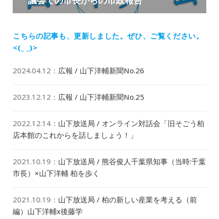
の
ョ
投
ン
稿:
こちらの記事も、更新しました。
ぜひ、ご覧ください。
<(_ _)>
2024.04.12
：
広報 / 山下洋輔新聞No.26
2023.12.12
：
広報 / 山下洋輔新聞No.25
2022.12.14
：
山下放送局 / オンライン対話会「旧そごう柏
店本館のこれからを話しましょう！」
2021.10.19
：
山下放送局 / 熊谷俊人千葉県知事（当時:千葉
市長）×山下洋輔 柏を歩く
2021.10.19
：
山下放送局 / 柏の新しい産業を考える（前
編）山下洋輔x後藤学