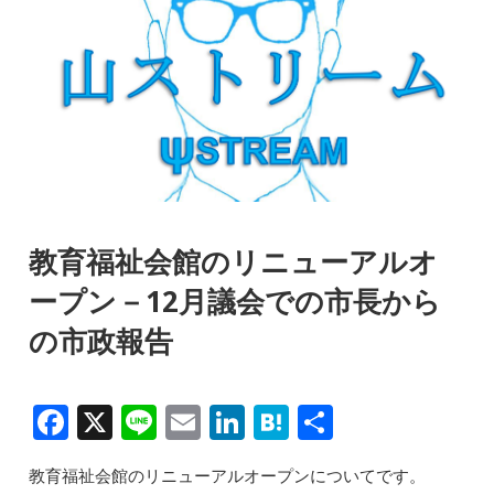
教育福祉会館のリニューアルオ
ープン－12月議会での市長から
の市政報告
F
X
Li
E
Li
H
共
a
n
m
n
at
有
教育福祉会館のリニューアルオープンについてです。
c
e
ai
k
e