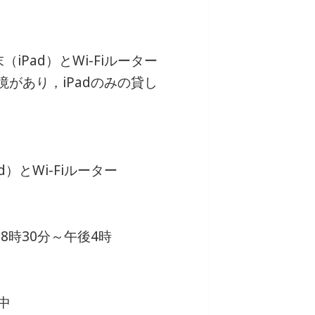
Pad）とWi-Fiルーター
境があり，iPadのみの貸し
）とWi-Fiルーター
8時30分～午後4時
中