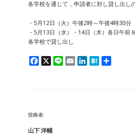
各学校を通じて，申請者に対し貸し出し
・5月12日（火）午後2時～午後4時30分
・5月13日（水）・14日（木）各日午前
各学校で貸し出し
F
X
Li
E
Li
H
共
a
n
m
n
at
有
c
e
ai
k
e
e
l
e
n
b
dI
a
o
n
投稿者:
o
k
山下 洋輔