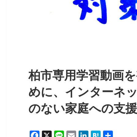
柏市専用学習動画を
めに、インターネ
のない家庭への支
F
X
Li
E
Li
H
共