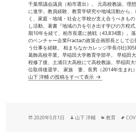
千葉県議会議員（柏市選出）。 元高校教諭。理
に進学。教員経験、教育学研究や地域活動から、
く、家庭・地域・社会と学校が支え合うべきもの
し活動。著書『地域の力を引き出す学びの方程式』 
期10年を経て、柏市長選に挑戦（43,834票）
のベンチャー企業Fractaの政策企画部長として
う仕事を経験。 柏まちなかカレッジ学長/(社)305Ba
葛飾高校卒業。早稲田大学教育学部卒。 早稲田
程修了後、土浦日大高校にて高校教諭。早稲田大
位取得後退学。 家族 妻、長男（2014年生まれ）
山下 洋輔 の投稿をすべて表示
投
作
カ
タ
2020年5月1日
山下 洋輔
教育
COV
稿
成
テ
グ
日:
者
ゴ