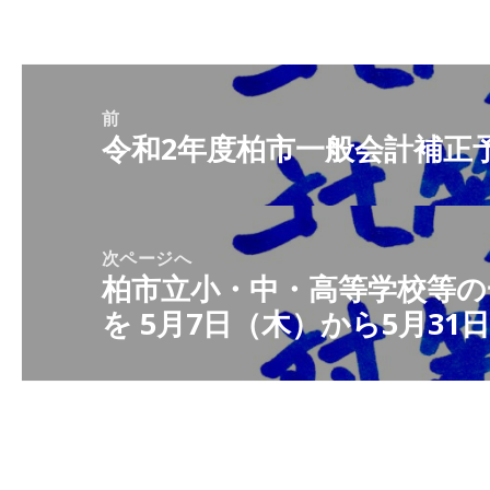
リ
ー
投
稿
前
令和2年度柏市一般会計補正
前
ナ
の
ビ
投
ゲ
稿:
ー
次ページへ
柏市立小・中・高等学校等の
シ
次
を 5月7日（木）から5月3
ョ
の
ン
投
稿: