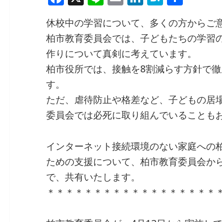
a
n
m
n
at
有
休校中の学習について、多くの方からご
c
e
ai
k
e
柏市教育委員会では、
子どもたちの学習
e
l
e
n
作りについて真剣に考
えています。
b
dI
a
柏市役所では、接触を8割減らす方針で
o
n
す。
o
ただ、虐待防止や格差など、子どもの居
k
委員会では必死に取り組んでいることも
インターネット接続環境のない家庭への
ための支援について、柏市教育委員会か
で、共有いたします。
＊＊＊＊＊＊＊＊＊＊＊＊＊＊＊＊＊＊