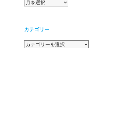
ア
ー
カ
イ
カテゴリー
ブ
カ
テ
ゴ
リ
ー