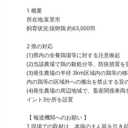
1 概要
所在地:富里市
飼育状況:採卵鶏 約63,000羽
2 県の対応
(1)県内の全養鶏場等に対する注意喚起
(2)当該農場で鶏の殺処分等、防疫措置を
(3)発生農場の半径 3km区域内の鶏等の移
内の鶏等の区域外への搬出を禁止する旨
(4)発生農場の周辺地域で、畜産関係車
イント3か所を設置
【 報道機関へのお願い 】
1 現場での取材は、本病のまん延を引き