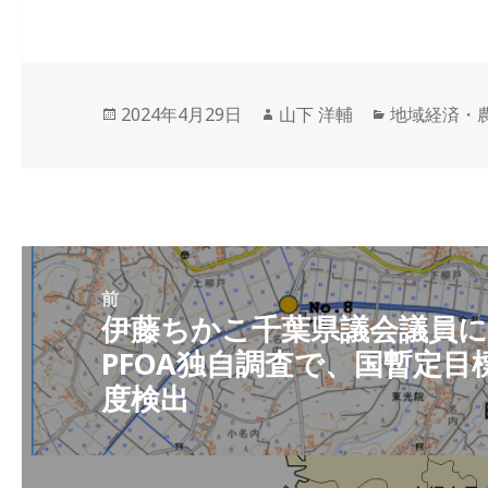
投
作
カ
2024年4月29日
山下 洋輔
地域経済・
稿
成
テ
日:
者
ゴ
リ
ー
投
稿
前
伊藤ちかこ千葉県議会議員によ
前
ナ
PFOA独自調査で、国暫定目
の
ビ
度検出
投
ゲ
稿:
ー
シ