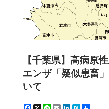
【千葉県】高病原性
エンザ「疑似患畜」
いて
F
X
Li
E
Li
H
共