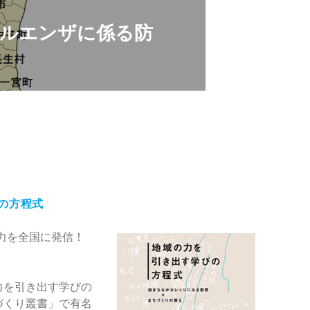
フルエンザに係る防
の方程式
力を全国に発信！
力を引き出す学びの
づくり叢書」で有名