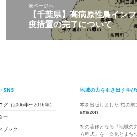
ョ
次ページへ
ン
【千葉県】高病原性鳥イン
次
疫措置の完了について
の
投
稿:
・SNS
地域の力を引き出す学び
グ（2006年〜2016年）
本を出版しました‐柏の魅
amazon
ター
初の著作となる『地域の
スブック
方程式』を「文化とまち