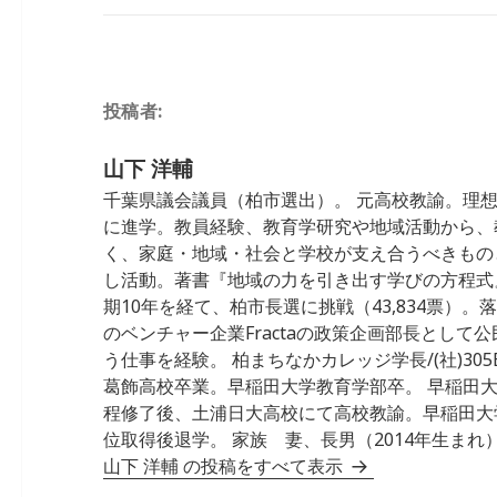
e
l
e
n
b
dI
a
o
n
投稿者:
o
k
山下 洋輔
千葉県議会議員（柏市選出）。 元高校教諭。理
に進学。教員経験、教育学研究や地域活動から、
く、家庭・地域・社会と学校が支え合うべきもの
し活動。著書『地域の力を引き出す学びの方程式』 
期10年を経て、柏市長選に挑戦（43,834票）
のベンチャー企業Fractaの政策企画部長として
う仕事を経験。 柏まちなかカレッジ学長/(社)305Ba
葛飾高校卒業。早稲田大学教育学部卒。 早稲田
程修了後、土浦日大高校にて高校教諭。早稲田大
位取得後退学。 家族 妻、長男（2014年生まれ）
山下 洋輔 の投稿をすべて表示