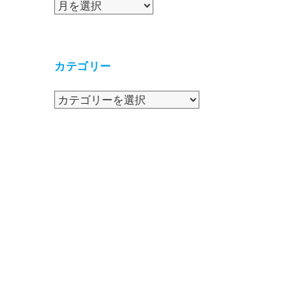
ア
ー
カ
イ
カテゴリー
ブ
カ
テ
ゴ
リ
ー