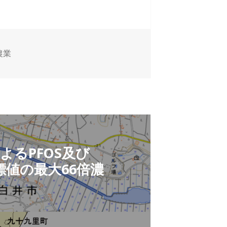
農業
るPFOS及び
標値の最大66倍濃