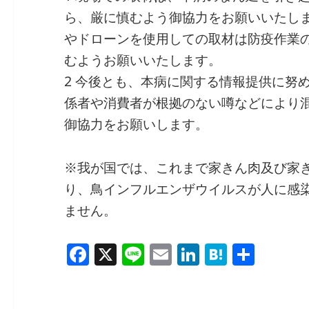
ら、厳に慎むよう御協力をお願いいたし
やドローンを使用しての取材は防疫作業
むようお願いいたします。
2 今後とも、本病に関する情報提供に努
係者や消費者が根拠のない噂などにより
御協力をお願いします。
※我が国では、これまで家きん肉及び家
り、鳥インフルエンザウイルスが人に感
ません。
F
X
Li
E
Li
H
共
a
n
m
n
at
有
c
e
ai
k
e