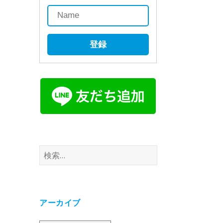
登録
検
索:
アーカイブ