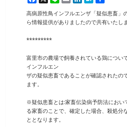
a
n
m
n
at
有
高病原性鳥インフルエンザ「疑似患畜」
c
e
ai
k
e
ら情報提供がありましたので共有いたし
e
l
e
n
b
dI
a
*********
o
n
o
富里市の農場で飼養されている鶏につい
k
インフルエン
ザの疑似患畜であることが確認されたの
ます。
※疑似患畜とは:家畜伝染病予防法におい
る家畜のことで、確定した場合、殺処分
ととなります。