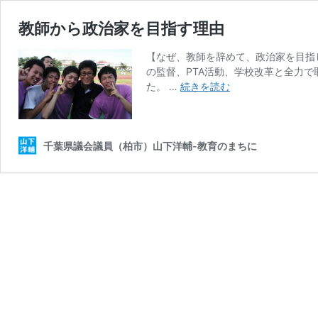
教師から政治家を目指す理由
【なぜ、教師を辞めて、政治家を目指
の監督、PTA活動、学校改革と全力
教
た。 …
続きを読む
師
か
ら
政
千葉県議会議員（柏市）山下洋輔-教育のまちに
治
家
を
目
指
す
理
由