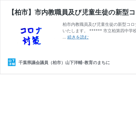
【柏市】市内教職員及び児童生徒の新型
柏市内教職員及び児童生徒の新型コロ
いたします。 ****** 市立柏第
【柏
…
続きを読む
市】
市
内
教
千葉県議会議員（柏市）山下洋輔-教育のまちに
職
員
及
び
児
童
生
徒
の
新
型