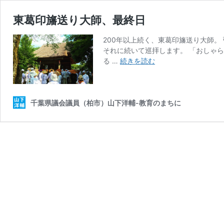
東葛印旛送り大師、最終日
200年以上続く、東葛印旛送り大師
それに続いて巡拝します。 「おしゃ
東
る …
続きを読む
葛
印
旛
送
千葉県議会議員（柏市）山下洋輔-教育のまちに
り
大
師、
最
終
日