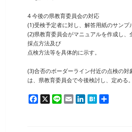
4 今後の県教育委員会の対応
(1)受検予定者に対し、解答用紙のサン
(2)県教育委員会がマニュアルを作成し
採点方法及び
点検方法等を具体的に示す。
(3)合否のボーダーライン付近の点検の
は、県教育委員会で今後検討し、定める
F
X
Li
E
Li
H
共
a
n
m
n
at
有
c
e
ai
k
e
e
l
e
n