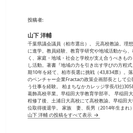
b
dI
a
o
n
投稿者:
o
k
山下 洋輔
千葉県議会議員（柏市選出）。 元高校教諭。理
に進学。教員経験、教育学研究や地域活動から、
く、家庭・地域・社会と学校が支え合うべきもの
し活動。著書『地域の力を引き出す学びの方程式』 
期10年を経て、柏市長選に挑戦（43,834票）
のベンチャー企業Fractaの政策企画部長として
う仕事を経験。 柏まちなかカレッジ学長/(社)305Ba
葛飾高校卒業。早稲田大学教育学部卒。 早稲田
程修了後、土浦日大高校にて高校教諭。早稲田大
位取得後退学。 家族 妻、長男（2014年生まれ）
山下 洋輔 の投稿をすべて表示