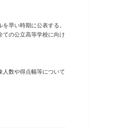
プルを早い時期に公表する。
、全ての公立高等学校に向け
対象人数や得点幅等について
。