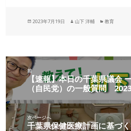
投
作
カ
2023年7月19日
山下 洋輔
教育
稿
成
テ
日:
者
ゴ
リ
ー
投
稿
前
【速報】本日の千葉県議会 ー
前
ナ
（自民党）の一般質問 2023
の
ビ
投
ゲ
稿:
ー
シ
次ページへ
千葉県保健医療計画に基づく
ョ
次