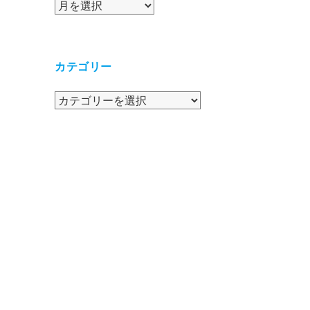
ア
ー
カ
イ
カテゴリー
ブ
カ
テ
ゴ
リ
ー