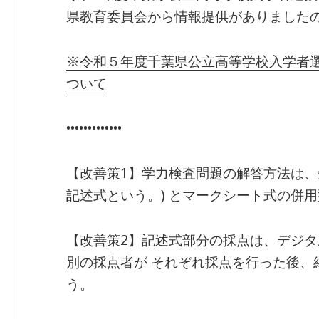
c
e
ai
k
e
県教育委員会から情報提供がありました
e
l
e
n
b
dI
a
※
令和５年度千葉県公立高等学校入学者
o
n
ついて
o
k
•••••••••••••
【改善策1】学力検査問題の解答方法は、
記述式という。) とマークシート式の併
【改善策2】記述式部分の採点は、デジ
別の採点者が それぞれ採点を行った後、
う。