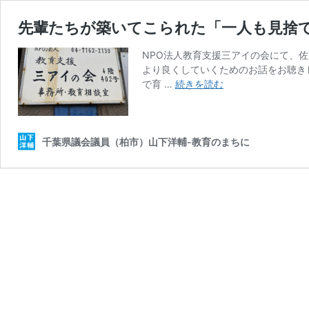
先輩たちが築いてこられた「一人も見捨
NPO法人教育支援三アイの会にて、
より良くしていくためのお話をお聴き
先
で育 …
続きを読む
輩
た
ち
が
千葉県議会議員（柏市）山下洋輔-教育のまちに
築
い
て
こ
ら
れ
た
「一
人
も
見