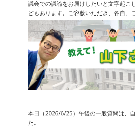
議会での議論をお届けしたいと文字起こ
b
dI
a
どもあります。ご容赦いただき、各自、
o
n
o
k
本日（2026/6/25）午後の一般質問は
た。