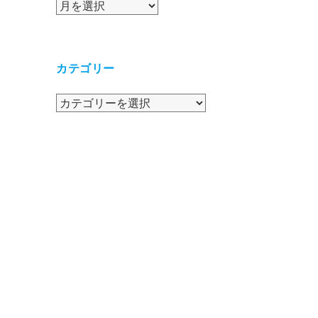
ア
ー
カ
イ
カテゴリー
ブ
カ
テ
ゴ
リ
ー