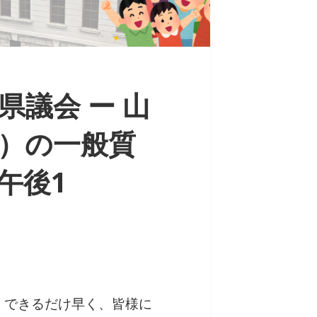
議会 ー 山
）の一般質
日午後1
。
、できるだけ早く、皆様に