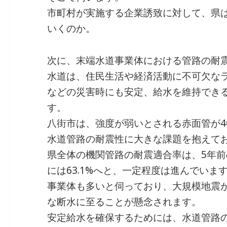
市町村が実施する企業誘致に対して、県
いくのか。
次に、末端水道事業体における管路の耐
水道は、住民生活や経済活動に不可欠な
などの災害時にも安定、給水を維持でき
す。
八街市は、強度が弱いとされる赤面管が4
水道管路の耐震性に大きな課題を抱えて
県全体の機関管路の耐震適合率は、5年前の
には63.1%へと、一定程度は進んでいま
事業体も多いと伺っており、大規模地震
な断水に至ることが懸念されます。
安定給水を確保するためには、水道管路