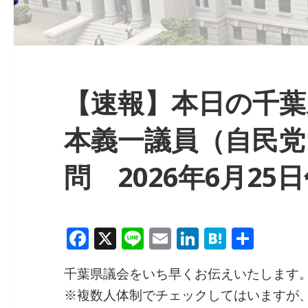
【速報】本日の千葉県
本義一議員（自民党
問 2026年6月25
F
X
Li
E
Li
H
共
a
n
m
n
at
有
千葉県議会をいち早くお伝えいたします
c
e
ai
k
e
※複数人体制でチェックしてはいますが
e
l
e
n