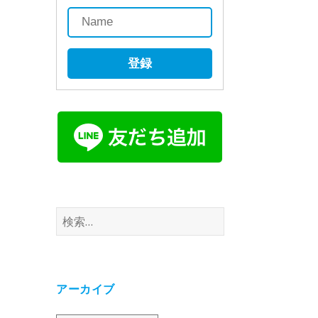
登録
検
索:
アーカイブ