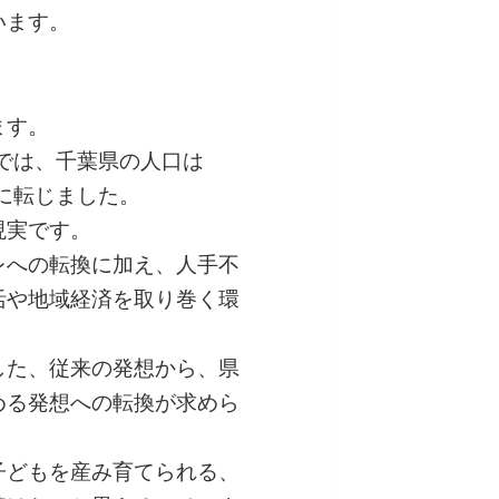
います。
ます。
値では、千葉県の人口は
少に転じました。
現実です。
レへの転換に加え、人手不
活や地域経済を取り巻く環
した、従来の発想から、県
める発想への転換が求めら
子どもを産み育てられる、