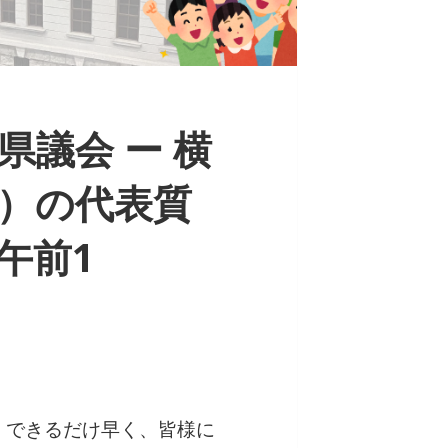
議会 ー 横
）の代表質
日午前1
。
、できるだけ早く、皆様に