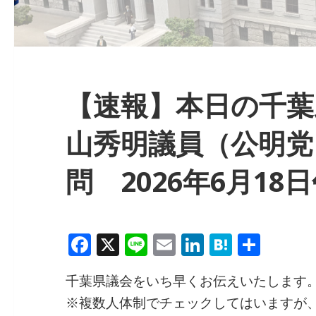
【速報】本日の千葉県
山秀明議員（公明党
問 2026年6月18
F
X
Li
E
Li
H
共
a
n
m
n
at
有
千葉県議会をいち早くお伝えいたします
c
e
ai
k
e
※複数人体制でチェックしてはいますが
e
l
e
n