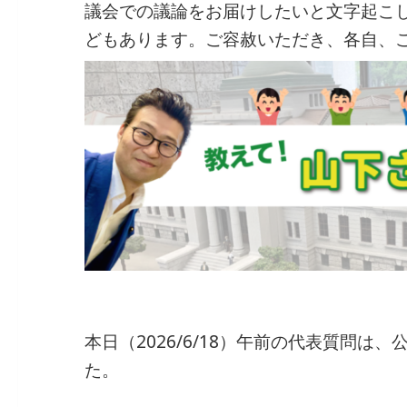
議会での議論をお届けしたいと文字起こ
b
dI
a
どもあります。ご容赦いただき、各自、
o
n
o
k
本日（2026/6/18）午前の代表質問は
た。