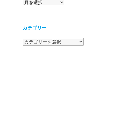
ア
ー
カ
イ
カテゴリー
ブ
カ
テ
ゴ
リ
ー