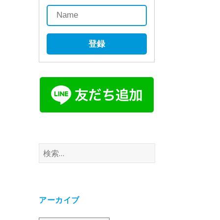
登録
検
索:
アーカイブ