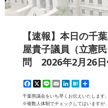
【速報】本日の千葉県
屋貴子議員（立憲民
問 2026年2月26
F
X
Li
E
Li
H
共
a
n
m
n
at
有
千葉県議会をいち早くお伝えいたします
c
e
ai
k
e
※複数人体制でチェックしてはいますが
e
l
e
n