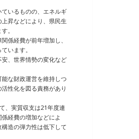
いているものの、エネルギ
の上昇などにより、県民生
ます。
障関係経費が前年増加し、
っています。
不安、世界情勢の変化など
。
可能な財政運営を維持しつ
の活性化を図る責務があり
て、実質収支は21年度連
関係経費の増加などによ
政構造の弾力性は低下して