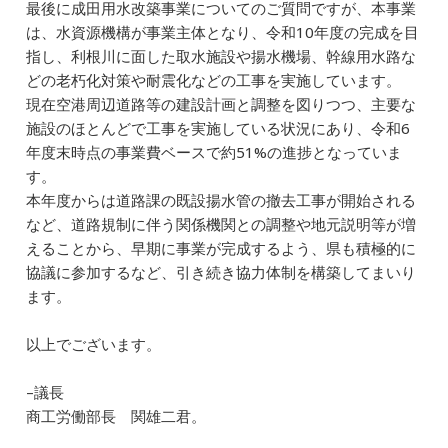
最後に成田用水改築事業についてのご質問ですが、本事業
は、水資源機構が事業主体となり、令和10年度の完成を目
指し、利根川に面した取水施設や揚水機場、幹線用水路な
どの老朽化対策や耐震化などの工事を実施しています。
現在空港周辺道路等の建設計画と調整を図りつつ、主要な
施設のほとんどで工事を実施している状況にあり、令和6
年度末時点の事業費ベースで約51%の進捗となっていま
す。
本年度からは道路課の既設揚水管の撤去工事が開始される
など、道路規制に伴う関係機関との調整や地元説明等が増
えることから、早期に事業が完成するよう、県も積極的に
協議に参加するなど、引き続き協力体制を構築してまいり
ます。
以上でございます。
–議長
商工労働部長 関雄二君。