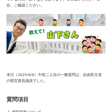
b
dI
a
自、ご確認ください。
o
n
o
k
本日（2025/6/6）午前二人目の一般質問は、自由民主党
の雨宮真吾議員
で
した。
質問項目
成田空港について