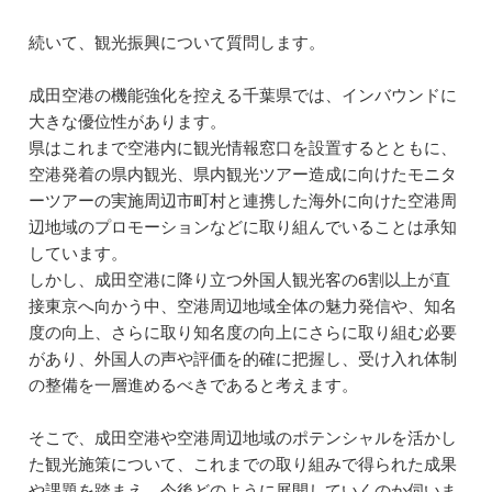
続いて、観光振興について質問します。
成田空港の機能強化を控える千葉県では、インバウンドに
大きな優位性があります。
県はこれまで空港内に観光情報窓口を設置するとともに、
空港発着の県内観光、県内観光ツアー造成に向けたモニタ
ーツアーの実施周辺市町村と連携した海外に向けた空港周
辺地域のプロモーションなどに取り組んでいることは承知
しています。
しかし、成田空港に降り立つ外国人観光客の6割以上が直
接東京へ向かう中、空港周辺地域全体の魅力発信や、知名
度の向上、さらに取り知名度の向上にさらに取り組む必要
があり、外国人の声や評価を的確に把握し、受け入れ体制
の整備を一層進めるべきであると考えます。
そこで、成田空港や空港周辺地域のポテンシャルを活かし
た観光施策について、これまでの取り組みで得られた成果
や課題を踏まえ、今後どのように展開していくのか伺いま