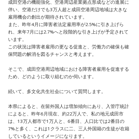
成田空港の機能強化、空港周辺産業拠点形成などの進展に
伴い、空港だけでも3万人超と成田空港周辺地域は大きな
雇用機会の創出が期待されています。
また、昨年4月に障害者法定雇用率が2.5%に引き上げら
れ、来年7月には2.7%へと段階的な引き上げが予定されて
います。
この状況は障害者雇用の更なる促進と、労働力の確保も確
保問題の解消を図るチャンスと考えます。
そこで、成田空港周辺地域における障害者雇用を促進する
ため、どのように取り組むのか伺います。
続いて、多文化共生社会について質問します。
本県によると、在留外国人は増加傾向にあり、入管庁統計
によると、昨年6月現在、約22万人で、私の地元成田市
は、13万人都市で1万人と、6番目、人口比では2番目の
7%と多く、これは1クラスに二、三人外国籍の生徒が在籍
しているというイメージになります。