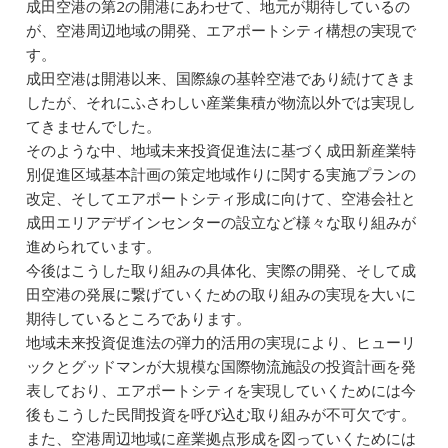
成田空港の第2の開港にあわせて、地元が期待しているの
が、空港周辺地域の開発、エアポートシティ構想の実現で
す。
成田空港は開港以来、国際線の基幹空港であり続けてきま
したが、それにふさわしい産業集積が物流以外では実現し
てきませんでした。
そのような中、地域未来投資促進法に基づく成田新産業特
別促進区域基本計画の策定地域作りに関する実施プランの
改定、そしてエアポートシティ形成に向けて、空港会社と
成田エリアデザインセンターの設立など様々な取り組みが
進められています。
今後はこうした取り組みの具体化、実際の開発、そして成
田空港の発展に繋げていくための取り組みの実現を大いに
期待しているところであります。
地域未来投資促進法の弾力的活用の実現により、ヒューリ
ックとグッドマンが大規模な国際物流施設の投資計画を発
表しており、エアポートシティを実現していくためには今
後もこうした民間投資を呼び込む取り組みが不可欠です。
また、空港周辺地域に産業拠点形成を図っていくためには