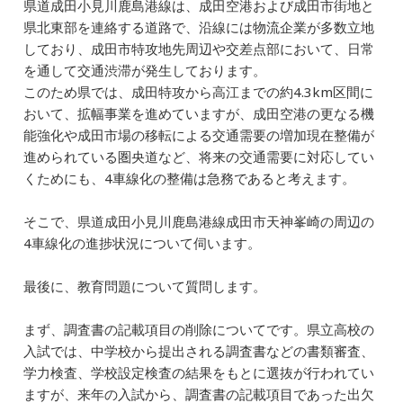
県道成田小見川鹿島港線は、成田空港および成田市街地と
県北東部を連絡する道路で、沿線には物流企業が多数立地
しており、成田市特攻地先周辺や交差点部において、日常
を通して交通渋滞が発生しております。
このため県では、成田特攻から高江までの約4.3km区間に
おいて、拡幅事業を進めていますが、成田空港の更なる機
能強化や成田市場の移転による交通需要の増加現在整備が
進められている圏央道など、将来の交通需要に対応してい
くためにも、4車線化の整備は急務であると考えます。
そこで、県道成田小見川鹿島港線成田市天神峯崎の周辺の
4車線化の進捗状況について伺います。
最後に、教育問題について質問します。
まず、調査書の記載項目の削除についてです。県立高校の
入試では、中学校から提出される調査書などの書類審査、
学力検査、学校設定検査の結果をもとに選抜が行われてい
ますが、来年の入試から、調査書の記載項目であった出欠