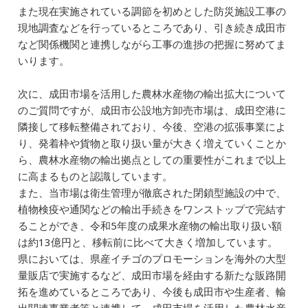
また現在実施されている調節を初めとした防災施設工事の
現地調査などを行っているところであり、引き続き成田市
など関係機関と連携しながら工事の進捗の把握に努めてま
いります。
次に、成田市場を活用した農林水産物の輸出拡大について
のご質問ですが、成田市公設地方卸売市場は、成田空港に
隣接して移転整備されており、今後、空港の拡張事業によ
り、発着枠や貨物と取り扱い量が大きく増えていくことか
ら、農林水産物の輸出拠点としての重要性がこれまで以上
に高まるものと認識しています。
また、当市場は衛生管理が徹底された閉鎖型施設の中で、
植物検疫や通関などの輸出手続きをワンストップで完結す
ることができ、令和5年度の成果水産物の輸出取り扱い額
は約13億円と、移転前に比べて大きく増加しています。
県においては、県産イチゴのプロモーションを海外の大型
量販店で実施するなど、成田市場を経由する新たな販路開
拓を進めているところであり、今後も成田市や生産者、輸