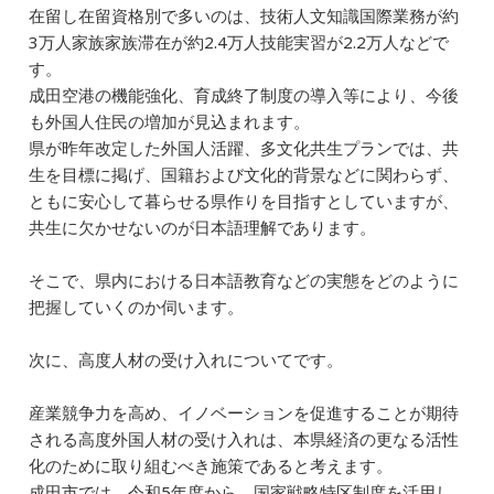
在留し在留資格別で多いのは、技術人文知識国際業務が約
3万人家族家族滞在が約2.4万人技能実習が2.2万人などで
す。
成田空港の機能強化、育成終了制度の導入等により、今後
も外国人住民の増加が見込まれます。
県が昨年改定した外国人活躍、多文化共生プランでは、共
生を目標に掲げ、国籍および文化的背景などに関わらず、
ともに安心して暮らせる県作りを目指すとしていますが、
共生に欠かせないのが日本語理解であります。
そこで、県内における日本語教育などの実態をどのように
把握していくのか伺います。
次に、高度人材の受け入れについてです。
産業競争力を高め、イノベーションを促進することが期待
される高度外国人材の受け入れは、本県経済の更なる活性
化のために取り組むべき施策であると考えます。
成田市では、令和5年度から、国家戦略特区制度を活用し