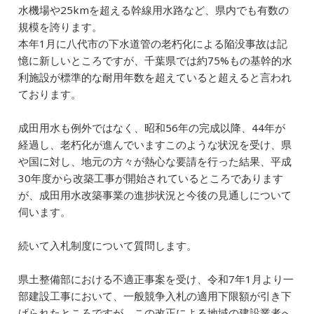
水機場や25kmを超える幹線用水路など、県内でも有数の
規模を誇ります。
本年1月に八代市の下水道管の老朽化による陥没事故は記
憶に新しいところですが、千葉県では約75%もの基幹的水
利施設が標準的な耐用年数を超えていると超えると言われ
ております。
成田用水も例外ではなく、昭和56年の完成以降、44年が
経過し、老朽化が進んでいますこのような状況を受け、県
や国に対し、地元の方々が熱心な要請を行った結果、平成
30年度から改築工事が開始されているところであります
が、成田用水改築事業の進捗状況と今後の見通しについて
伺います。
続いて入札制度について質問します。
県土整備部における不適正事案を受け、令和7年1月より一
部建設工事において、一般競争入札の適用下限額が引き下
げられたところですが、この改正による地域の建設業者へ