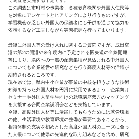
て調査を実施する予定です。
この調査は市町村や事業者、各種教育機関や外国人住民等
を対象にアンケートとヒアリングにより行うものですが、
学習機会が乏しい外国人の保護者にも子供を通じて協力を
依頼するなど工夫しながら実態把握を行ってまいります。
最後に外国人等の受け入れに関するご質問ですが、成田空
港の第2の開港や来年度内に予定される圏央道の全線開通
等により、県内への一層の産業集積が見込まれる中外国人
についても企業経営や研究などを行う高度人材等の活躍が
期待されるところです。
現在県では、県内中小企業が事業の中核を担うような技術
知識を持った外国人材を円滑に採用できるよう、企業向け
セミナーや外国人留学生向けの就職講座双方のマッチング
を支援する合同企業説明会などを実施しています。
今後、高度外国人材等に活躍してもらうためには就労環境
の他、生活環境や教育環境の整備が重要であることから、
相談体制の充実を初めとした高度外国人材のニーズに合っ
た支援について他県の先進的な取り組みなども含め、研究