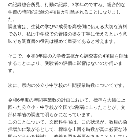
の記録総合所見、行動の記録、3学年のですね、総合的な
学習の時間の記録の4項目が削除されることになりまし
た。
調査書は、生徒の学びや成長を高校側に伝える大切な資料
であり、私は中学校での普段の姿を丁寧に伝えるという意
味でも調査書の役割は極めて重要であると考えます。
そこで、令和8年度の入学者選抜から調査書の4項目を削除
することにより、受験者の評価に影響はないのか伺いま
す。
次に、県内の公立小中学校の年間授業時数についてです。
令和6年度の年間事業数の計画において、標準を大幅に上
回った公立小・中学校が全国で2割弱に上ったことが、文
部科学省の調査で明らかになっています。
このことについて、文部科学省は、この状況が、教員の負
担増加に繋がるとして、標準を上回る時数が真に必要な時
間かどうかを検討し、改善を図る必要があることとしてい