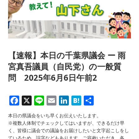
【速報】本日の千葉県議会 ー 雨
宮真吾議員（自民党）の一般質
問 2025年6月6日午前2
F
X
Li
E
Li
H
共
a
n
m
n
at
有
本日の県議会をいち早くお伝えいたします。
c
e
ai
k
e
※複数人体制でチェックしてはいますが、できるだけ早
e
l
e
n
く、皆様に議会での議論をお届けしたいと文字起こしをし
ているため、誤字などもあります。ご容赦いただき、各